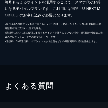
毎月もらえるポイントを活用することで、スマホ代がお得
になるモバイルプランです。ご利用には別途「U-NEXT M
OBILE」のお申し込みが必要となります。
※U-NEXTの月額プラン会員が毎月もらえる1,200円分のポイントを、U-NEXT MOBILEの
月額基本料の支払いに充てた場合。
※決済時において支払金額に相当するポイントを保有していない場合、差額分の料金はご登
録のクレジットカードでのお支払いとなります。
※通話料、SMS通信料、オプション（かけ放題など）の月額利用料は別途発生します。
よくある質問