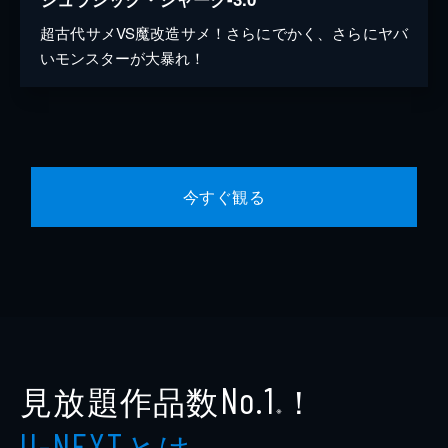
超古代サメVS魔改造サメ！さらにでかく、さらにヤバ
いモンスターが大暴れ！
今すぐ観る
見放題作品数
！
No.1
※
とは
U-NEXT