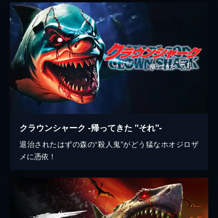
クラウンシャーク -帰ってきた "それ"-
退治されたはずの森の“殺人鬼”がどう猛なホオジロザ
メに憑依！