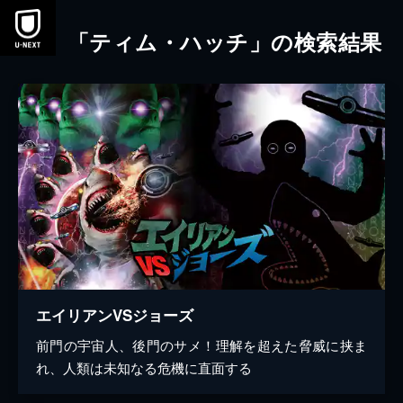
本文へスキップ
「ティム・ハッチ」の検索結果
エイリアンVSジョーズ
前門の宇宙人、後門のサメ！理解を超えた脅威に挟ま
れ、人類は未知なる危機に直面する