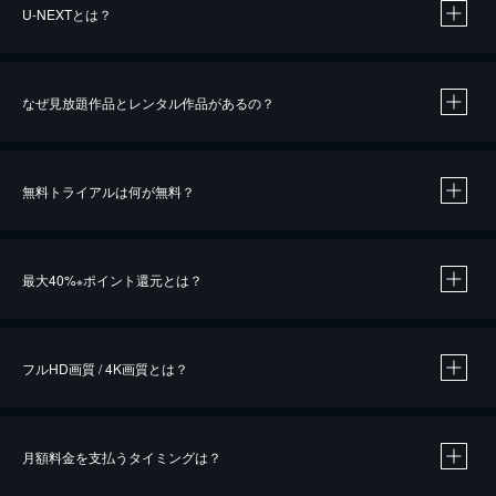
U-NEXTとは？
なぜ見放題作品とレンタル作品があるの？
無料トライアルは何が無料？
※
最大40%
ポイント還元とは？
※
※
作品によって必要なポイントが異なります。
フルHD画質 / 4K画質とは？
月額料金を支払うタイミングは？
※
40％ポイント還元の対象は、クレジットカード決済による作品の購入 / レンタルです。
※
iOSアプリのUコイン決済による作品の購入 / レンタルは、20％のポイント還元です。
※
還元の対象外となる決済方法や商品があります。くわしくは
こちら
をご確認ください。