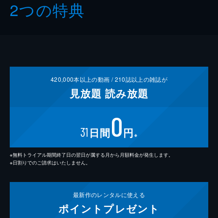
2つの特典
420,000
本以上の動画 /
210
誌以上の雑誌が
見放題
読み放題
0
31
日間
円
※
※無料トライアル期間終了日の翌日が属する月から月額料金が発生します。
※日割りでのご請求はいたしません。
最新作の
レンタルに使える
ポイント
プレゼント