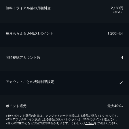
無料トライアル後の⽉額料金
2,189円
（税込）
毎⽉もらえるU-NEXTポイント
1,200円分
同時視聴アカウント数
4
アカウントごとの機能制限設定
ポイント還元
最⼤40%
※
※
40％ポイント還元の対象は、クレジットカード決済による作品の購入 / レンタルです。
※
iOSアプリのUコイン決済による作品の購入 / レンタルは、20％のポイント還元です。
※
還元の対象外となる決済方法や商品があります。くわしくは
こちら
をご確認ください。