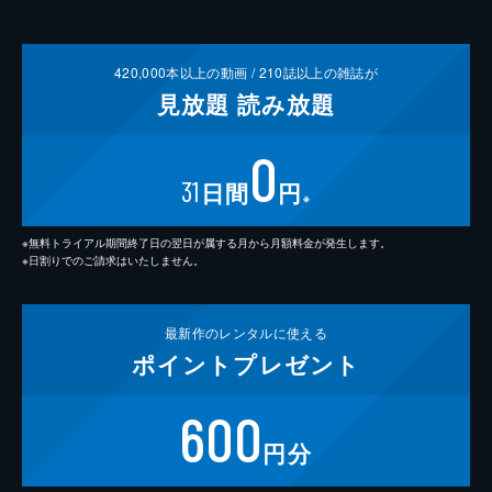
420,000
本以上の動画 /
210
誌以上の雑誌が
見放題
読み放題
0
31
日間
円
※
※無料トライアル期間終了日の翌日が属する月から月額料金が発生します。
※日割りでのご請求はいたしません。
最新作の
レンタルに使える
ポイント
プレゼント
600
円分