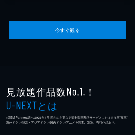
今すぐ観る
見放題作品数
！
No.1
※
とは
U-NEXT
※GEM Partners調べ/2026年7⽉ 国内の主要な定額制動画配信サービスにおける洋画/邦画/
海外ドラマ/韓流・アジアドラマ/国内ドラマ/アニメを調査。別途、有料作品あり。