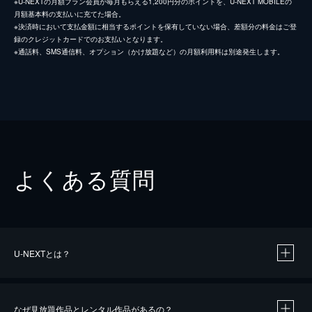
※U-NEXTの月額プラン会員が毎月もらえる1,200円分のポイントを、U-NEXT MOBILEの
月額基本料の支払いに充てた場合。
※決済時において支払金額に相当するポイントを保有していない場合、差額分の料金はご登
録のクレジットカードでのお支払いとなります。
※通話料、SMS通信料、オプション（かけ放題など）の月額利用料は別途発生します。
よくある質問
U-NEXTとは？
なぜ見放題作品とレンタル作品があるの？