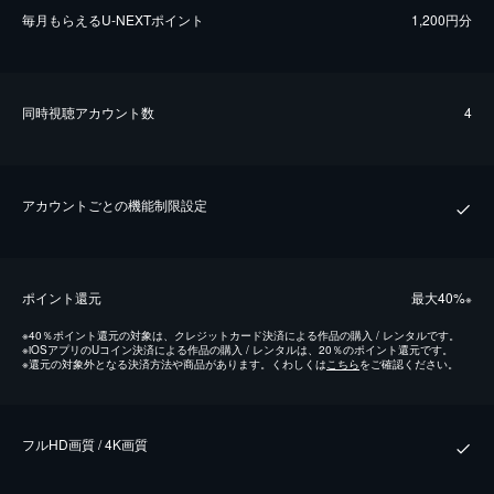
毎⽉もらえるU-NEXTポイント
1,200円分
同時視聴アカウント数
4
アカウントごとの機能制限設定
ポイント還元
最⼤40%
※
※
40％ポイント還元の対象は、クレジットカード決済による作品の購入 / レンタルです。
※
iOSアプリのUコイン決済による作品の購入 / レンタルは、20％のポイント還元です。
※
還元の対象外となる決済方法や商品があります。くわしくは
こちら
をご確認ください。
フルHD画質 / 4K画質