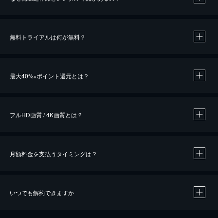
無料トライアルは何が無料？
※
最大40%
ポイント還元とは？
※
※
作品によって必要なポイントが異なります。
フルHD画質 / 4K画質とは？
月額料金を支払うタイミングは？
※
40％ポイント還元の対象は、クレジットカード決済による作品の購入 / レンタルです。
※
iOSアプリのUコイン決済による作品の購入 / レンタルは、20％のポイント還元です。
※
還元の対象外となる決済方法や商品があります。くわしくは
こちら
をご確認ください。
いつでも解約できますか