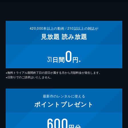
420,000
本以上の動画 /
210
誌以上の雑誌が
見放題
読み放題
0
31
日間
円
※
※無料トライアル期間終了日の翌日が属する月から月額料金が発生します。
※日割りでのご請求はいたしません。
最新作の
レンタルに使える
ポイント
プレゼント
600
円分