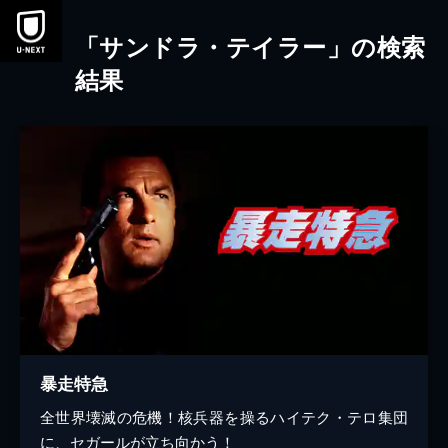
本文へスキップ
「サンドラ・テイラー」の検索
結果
暴走特急
全世界壊滅の危機！核兵器を操るハイテク・テロ集団
に、セガールが立ち向かう！