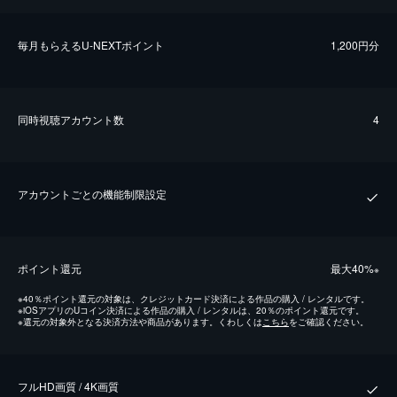
毎⽉もらえるU-NEXTポイント
1,200円分
同時視聴アカウント数
4
アカウントごとの機能制限設定
ポイント還元
最⼤40%
※
※
40％ポイント還元の対象は、クレジットカード決済による作品の購入 / レンタルです。
※
iOSアプリのUコイン決済による作品の購入 / レンタルは、20％のポイント還元です。
※
還元の対象外となる決済方法や商品があります。くわしくは
こちら
をご確認ください。
フルHD画質 / 4K画質