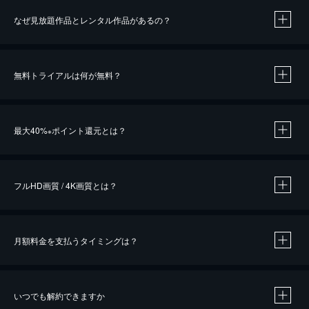
なぜ見放題作品とレンタル作品があるの？
無料トライアルは何が無料？
※
最大40%
ポイント還元とは？
※
※
作品によって必要なポイントが異なります。
フルHD画質 / 4K画質とは？
月額料金を支払うタイミングは？
※
40％ポイント還元の対象は、クレジットカード決済による作品の購入 / レンタルです。
※
iOSアプリのUコイン決済による作品の購入 / レンタルは、20％のポイント還元です。
※
還元の対象外となる決済方法や商品があります。くわしくは
こちら
をご確認ください。
いつでも解約できますか