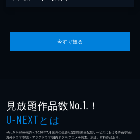
今すぐ観る
見放題作品数
！
No.1
※
とは
U-NEXT
※GEM Partners調べ/2026年7⽉ 国内の主要な定額制動画配信サービスにおける洋画/邦画/
海外ドラマ/韓流・アジアドラマ/国内ドラマ/アニメを調査。別途、有料作品あり。