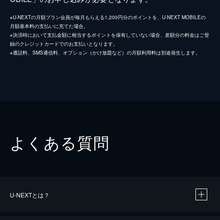
※U-NEXTの月額プラン会員が毎月もらえる1,200円分のポイントを、U-NEXT MOBILEの
月額基本料の支払いに充てた場合。
※決済時において支払金額に相当するポイントを保有していない場合、差額分の料金はご登
録のクレジットカードでのお支払いとなります。
※通話料、SMS通信料、オプション（かけ放題など）の月額利用料は別途発生します。
よくある質問
U-NEXTとは？