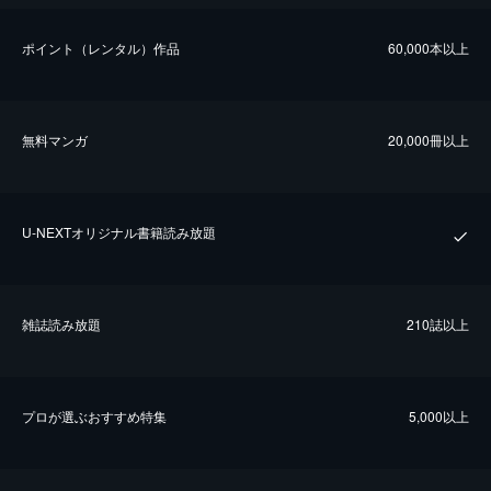
ポイント（レンタル）作品
60,000本以上
無料マンガ
20,000冊以上
U-NEXTオリジナル書籍読み放題
雑誌読み放題
210誌以上
プロが選ぶおすすめ特集
5,000以上