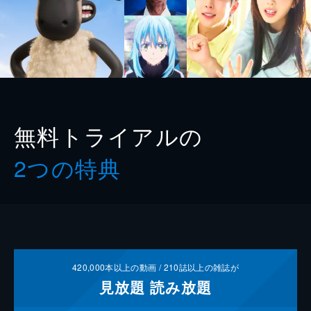
無料トライアルの
2つの特典
420,000
本以上の動画 /
210
誌以上の雑誌が
見放題
読み放題