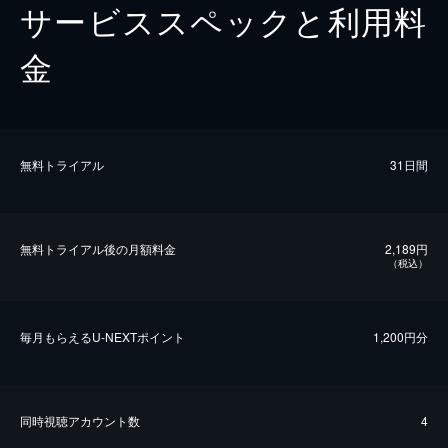
サービススペックと利用料
金
無料トライアル
31日間
無料トライアル後の⽉額料金
2,189円
（税込）
毎⽉もらえるU-NEXTポイント
1,200円分
同時視聴アカウント数
4