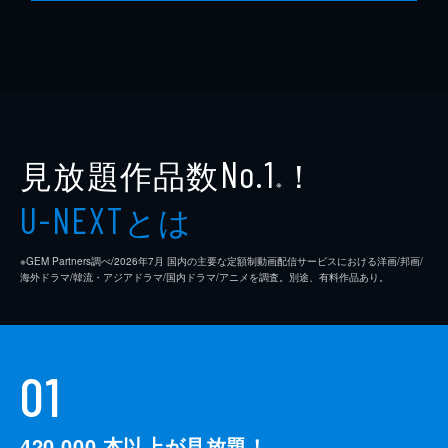
見放題作品数
！
No.1
※
とは
U-NEXT
※GEM Partners調べ/2026年7⽉ 国内の主要な定額制動画配信サービスにおける洋画/邦画/
海外ドラマ/韓流・アジアドラマ/国内ドラマ/アニメを調査。別途、有料作品あり。
01
420,000
本以上が見放題！