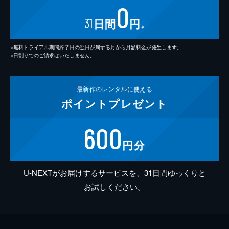
0
31
日間
円
※
※無料トライアル期間終了日の翌日が属する月から月額料金が発生します。
※日割りでのご請求はいたしません。
最新作の
レンタルに使える
ポイント
プレゼント
600
円分
U-NEXTがお届けするサービスを、31日間ゆっくりと
お試しください。