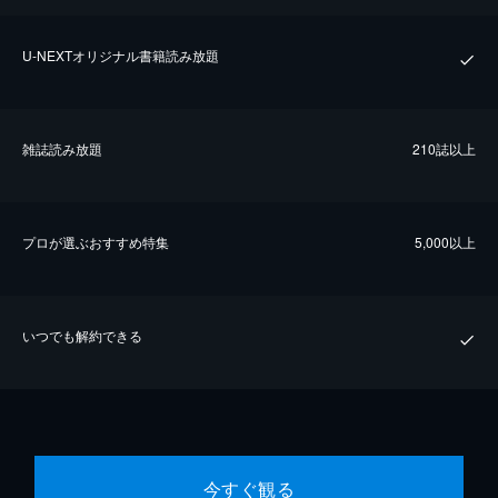
U-NEXTオリジナル書籍読み放題
雑誌読み放題
210誌以上
プロが選ぶおすすめ特集
5,000以上
いつでも解約できる
今すぐ観る