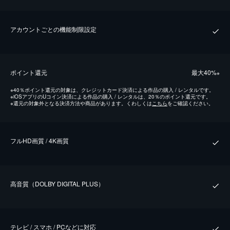
アカウントごとの機能制限設定
ポイント還元
最⼤40%
※
※
40％ポイント還元の対象は、クレジットカード決済による作品の購入 / レンタルです。
※
iOSアプリのUコイン決済による作品の購入 / レンタルは、20％のポイント還元です。
※
還元の対象外となる決済方法や商品があります。くわしくは
こちら
をご確認ください。
フルHD画質 / 4K画質
⾼⾳質（DOLBY DIGITAL PLUS）
テレビ / スマホ / PCなどに対応