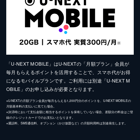
「U-NEXT MOBILE」はU-NEXTの「月額プラン」会員が
毎月もらえるポイントを活用することで、スマホ代がお得
になるモバイルプランです。ご利用には別途「U-NEXT M
OBILE」のお申し込みが必要となります。
※U-NEXTの月額プラン会員が毎月もらえる1,200円分のポイントを、U-NEXT MOBILEの
月額基本料の支払いに充てた場合。
※決済時において支払金額に相当するポイントを保有していない場合、差額分の料金はご登
録のクレジットカードでのお支払いとなります。
※通話料、SMS通信料、オプション（かけ放題など）の月額利用料は別途発生します。