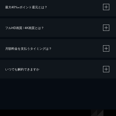
※
最大40%
ポイント還元とは？
※
※
作品によって必要なポイントが異なります。
フルHD画質 / 4K画質とは？
月額料金を支払うタイミングは？
※
40％ポイント還元の対象は、クレジットカード決済による作品の購入 / レンタルです。
※
iOSアプリのUコイン決済による作品の購入 / レンタルは、20％のポイント還元です。
※
還元の対象外となる決済方法や商品があります。くわしくは
こちら
をご確認ください。
いつでも解約できますか
こちら