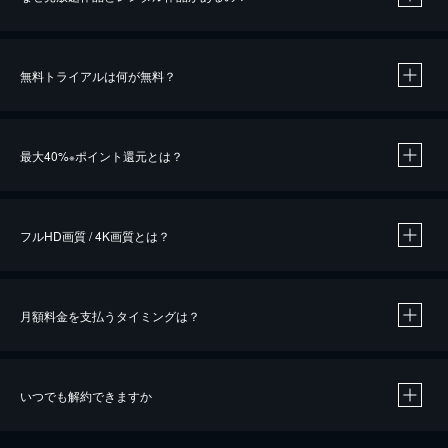
無料トライアルは何が無料？
※
最大40%
ポイント還元とは？
※
※
作品によって必要なポイントが異なります。
フルHD画質 / 4K画質とは？
月額料金を支払うタイミングは？
※
40％ポイント還元の対象は、クレジットカード決済による作品の購入 / レンタルです。
※
iOSアプリのUコイン決済による作品の購入 / レンタルは、20％のポイント還元です。
※
還元の対象外となる決済方法や商品があります。くわしくは
こちら
をご確認ください。
いつでも解約できますか