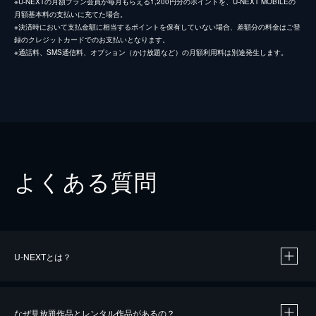
※U-NEXTの月額プラン会員が毎月もらえる1,200円分のポイントを、U-NEXT MOBILEの
月額基本料の支払いに充てた場合。
※決済時において支払金額に相当するポイントを保有していない場合、差額分の料金はご登
録のクレジットカードでのお支払いとなります。
※通話料、SMS通信料、オプション（かけ放題など）の月額利用料は別途発生します。
よくある質問
U-NEXTとは？
なぜ見放題作品とレンタル作品があるの？