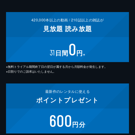
420,000
本以上の動画 /
210
誌以上の雑誌が
見放題
読み放題
0
31
日間
円
※
※無料トライアル期間終了日の翌日が属する月から月額料金が発生します。
※日割りでのご請求はいたしません。
最新作の
レンタルに使える
ポイント
プレゼント
600
円分