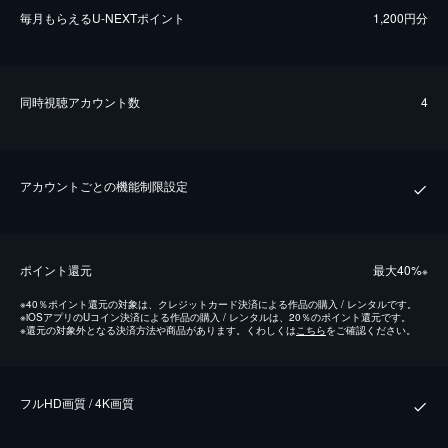
毎⽉もらえるU-NEXTポイント
1,200円分
同時視聴アカウント数
4
アカウントごとの機能制限設定
ポイント還元
最⼤40%
※
※
40％ポイント還元の対象は、クレジットカード決済による作品の購入 / レンタルです。
※
iOSアプリのUコイン決済による作品の購入 / レンタルは、20％のポイント還元です。
※
還元の対象外となる決済方法や商品があります。くわしくは
こちら
をご確認ください。
フルHD画質 / 4K画質