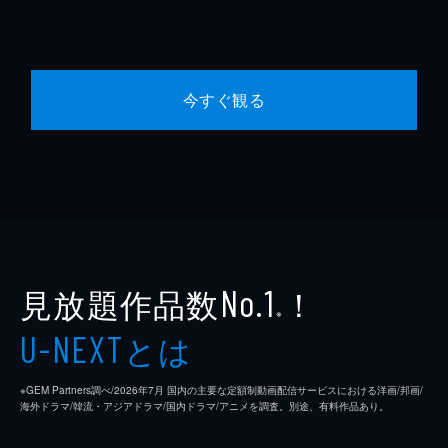
今すぐ観る
見放題作品数
！
No.1
※
とは
U-NEXT
※GEM Partners調べ/2026年7⽉ 国内の主要な定額制動画配信サービスにおける洋画/邦画/
海外ドラマ/韓流・アジアドラマ/国内ドラマ/アニメを調査。別途、有料作品あり。