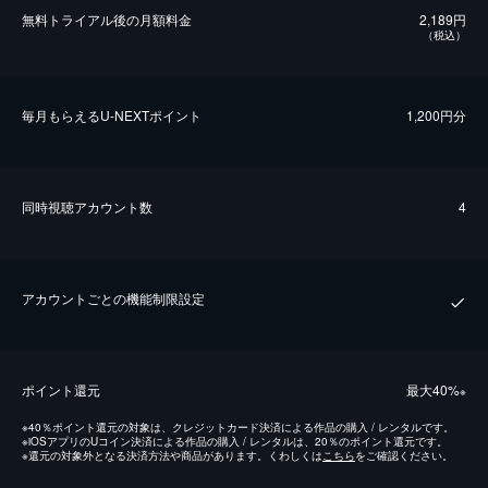
無料トライアル後の⽉額料金
2,189円
（税込）
毎⽉もらえるU-NEXTポイント
1,200円分
同時視聴アカウント数
4
アカウントごとの機能制限設定
ポイント還元
最⼤40%
※
※
40％ポイント還元の対象は、クレジットカード決済による作品の購入 / レンタルです。
※
iOSアプリのUコイン決済による作品の購入 / レンタルは、20％のポイント還元です。
※
還元の対象外となる決済方法や商品があります。くわしくは
こちら
をご確認ください。