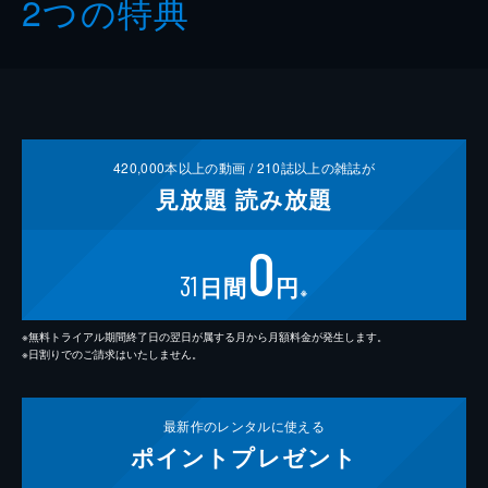
2つの特典
420,000
本以上の動画 /
210
誌以上の雑誌が
見放題
読み放題
0
31
日間
円
※
※無料トライアル期間終了日の翌日が属する月から月額料金が発生します。
※日割りでのご請求はいたしません。
最新作の
レンタルに使える
ポイント
プレゼント