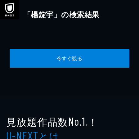
本文へスキップ
「楊錠宇」の検索結果
今すぐ観る
見放題作品数
！
No.1
※
とは
U-NEXT