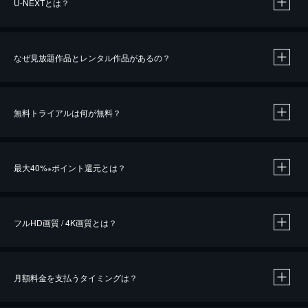
U-NEXTとは？
なぜ見放題作品とレンタル作品があるの？
無料トライアルは何が無料？
※
最大40%
ポイント還元とは？
※
※
作品によって必要なポイントが異なります。
フルHD画質 / 4K画質とは？
月額料金を支払うタイミングは？
※
40％ポイント還元の対象は、クレジットカード決済による作品の購入 / レンタルです。
※
iOSアプリのUコイン決済による作品の購入 / レンタルは、20％のポイント還元です。
※
還元の対象外となる決済方法や商品があります。くわしくは
こちら
をご確認ください。