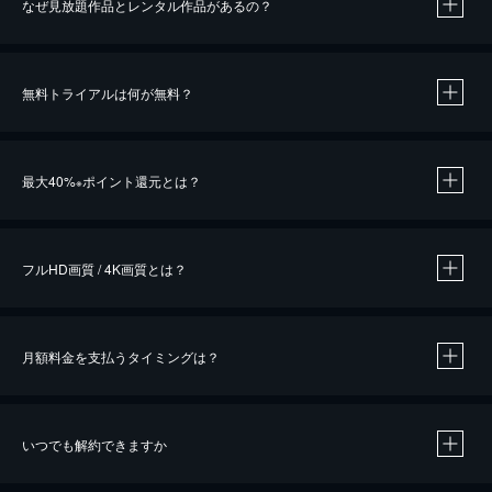
なぜ見放題作品とレンタル作品があるの？
無料トライアルは何が無料？
※
最大40%
ポイント還元とは？
※
※
作品によって必要なポイントが異なります。
フルHD画質 / 4K画質とは？
月額料金を支払うタイミングは？
※
40％ポイント還元の対象は、クレジットカード決済による作品の購入 / レンタルです。
※
iOSアプリのUコイン決済による作品の購入 / レンタルは、20％のポイント還元です。
※
還元の対象外となる決済方法や商品があります。くわしくは
こちら
をご確認ください。
いつでも解約できますか