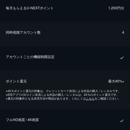
毎⽉もらえるU-NEXTポイント
1,200円分
同時視聴アカウント数
4
アカウントごとの機能制限設定
ポイント還元
最⼤40%
※
※
40％ポイント還元の対象は、クレジットカード決済による作品の購入 / レンタルです。
※
iOSアプリのUコイン決済による作品の購入 / レンタルは、20％のポイント還元です。
※
還元の対象外となる決済方法や商品があります。くわしくは
こちら
をご確認ください。
フルHD画質 / 4K画質