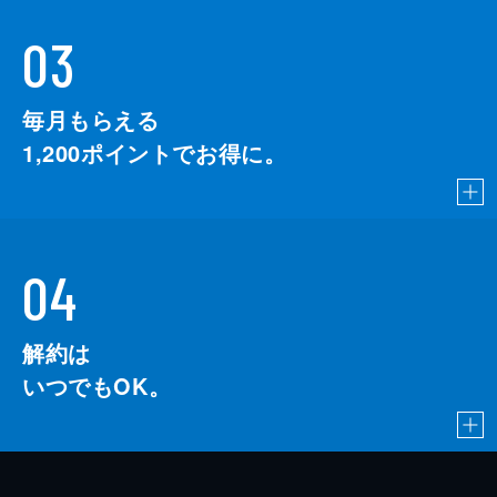
03
毎月もらえる
1,200
ポイントでお得に。
04
解約は
いつでもOK。