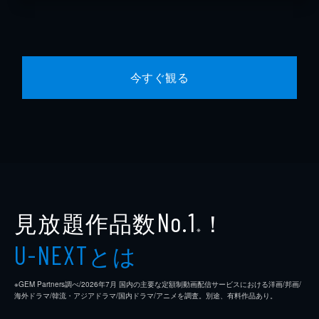
今すぐ観る
見放題作品数
！
No.1
※
とは
U-NEXT
※GEM Partners調べ/2026年7⽉ 国内の主要な定額制動画配信サービスにおける洋画/邦画/
海外ドラマ/韓流・アジアドラマ/国内ドラマ/アニメを調査。別途、有料作品あり。