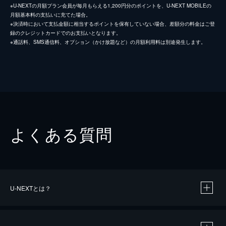
※U-NEXTの月額プラン会員が毎月もらえる1,200円分のポイントを、U-NEXT MOBILEの
月額基本料の支払いに充てた場合。
※決済時において支払金額に相当するポイントを保有していない場合、差額分の料金はご登
録のクレジットカードでのお支払いとなります。
※通話料、SMS通信料、オプション（かけ放題など）の月額利用料は別途発生します。
よくある質問
U-NEXTとは？