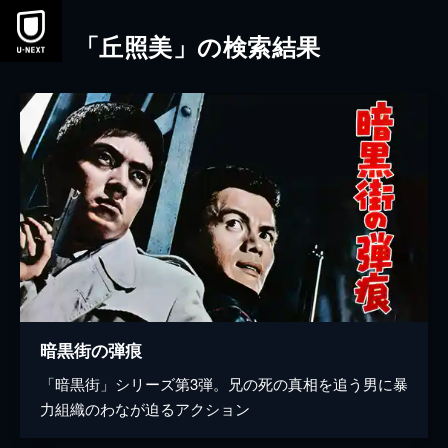
本文へスキップ
「丘照美」の検索結果
暗黒街の弾痕
「暗黒街」シリーズ第3弾。兄の死の真相を追う男に暴
力組織のわなが迫るアクション