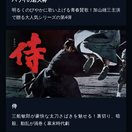
明るくのびやかに歌い上げる青春賛歌！加山雄三主演
で贈る大人気シリーズの第4弾
侍
三船敏郎が豪快な太刀さばきを魅せる！裏切り、暗
殺、動乱が渦巻く幕末時代劇