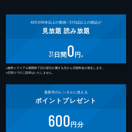
420,000
本以上の動画 /
210
誌以上の雑誌が
見放題
読み放題
0
31
日間
円
※
※無料トライアル期間終了日の翌日が属する月から月額料金が発生します。
※日割りでのご請求はいたしません。
最新作の
レンタルに使える
ポイント
プレゼント
600
円分