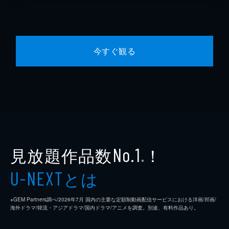
今すぐ観る
見放題作品数
！
No.1
※
とは
U-NEXT
※GEM Partners調べ/2026年7⽉ 国内の主要な定額制動画配信サービスにおける洋画/邦画/
海外ドラマ/韓流・アジアドラマ/国内ドラマ/アニメを調査。別途、有料作品あり。