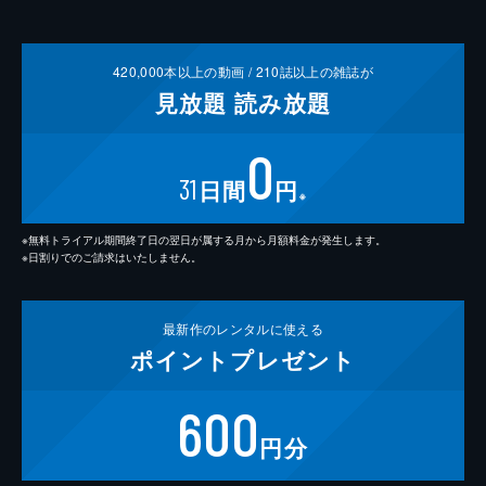
420,000
本以上の動画 /
210
誌以上の雑誌が
見放題
読み放題
0
31
日間
円
※
※無料トライアル期間終了日の翌日が属する月から月額料金が発生します。
※日割りでのご請求はいたしません。
最新作の
レンタルに使える
ポイント
プレゼント
600
円分