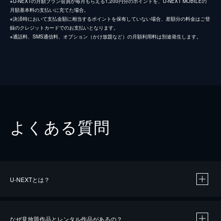
※U-NEXTの月額プラン会員が毎月もらえる1,200円分のポイントを、U-NEXT MOBILEの
月額基本料の支払いに充てた場合。
※決済時において支払金額に相当するポイントを保有していない場合、差額分の料金はご登
録のクレジットカードでのお支払いとなります。
※通話料、SMS通信料、オプション（かけ放題など）の月額利用料は別途発生します。
よくある質問
U-NEXTとは？
なぜ見放題作品とレンタル作品があるの？