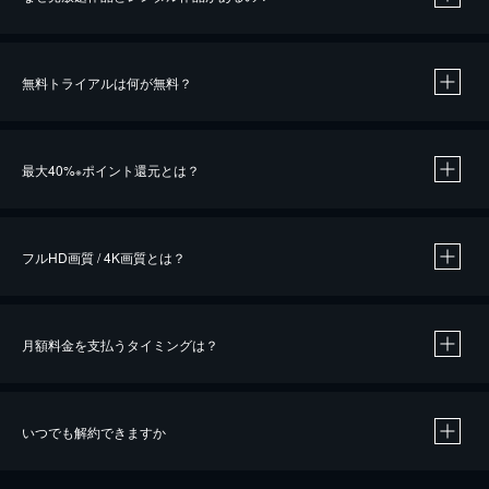
無料トライアルは何が無料？
※
最大40%
ポイント還元とは？
※
※
作品によって必要なポイントが異なります。
フルHD画質 / 4K画質とは？
月額料金を支払うタイミングは？
※
40％ポイント還元の対象は、クレジットカード決済による作品の購入 / レンタルです。
※
iOSアプリのUコイン決済による作品の購入 / レンタルは、20％のポイント還元です。
※
還元の対象外となる決済方法や商品があります。くわしくは
こちら
をご確認ください。
いつでも解約できますか