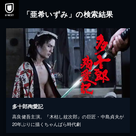
本文へスキップ
「亜希いずみ」の検索結果
多十郎殉愛記
高良健吾主演。『木枯し紋次郎』の巨匠・中島貞夫が
20年ぶりに描くちゃんばら時代劇