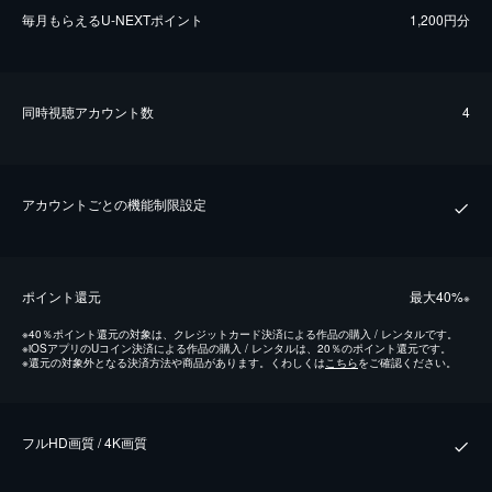
毎⽉もらえるU-NEXTポイント
1,200円分
同時視聴アカウント数
4
アカウントごとの機能制限設定
ポイント還元
最⼤40%
※
※
40％ポイント還元の対象は、クレジットカード決済による作品の購入 / レンタルです。
※
iOSアプリのUコイン決済による作品の購入 / レンタルは、20％のポイント還元です。
※
還元の対象外となる決済方法や商品があります。くわしくは
こちら
をご確認ください。
フルHD画質 / 4K画質