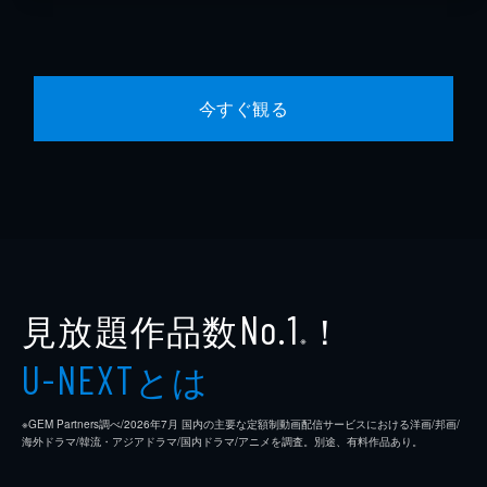
今すぐ観る
見放題作品数
！
No.1
※
とは
U-NEXT
※GEM Partners調べ/2026年7⽉ 国内の主要な定額制動画配信サービスにおける洋画/邦画/
海外ドラマ/韓流・アジアドラマ/国内ドラマ/アニメを調査。別途、有料作品あり。