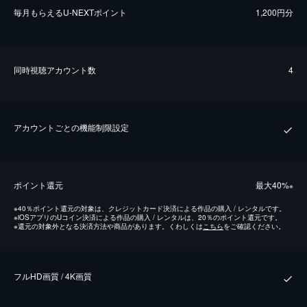
毎⽉もらえるU-NEXTポイント
1,200円分
同時視聴アカウント数
4
アカウントごとの機能制限設定
ポイント還元
最⼤40%
※
※
40％ポイント還元の対象は、クレジットカード決済による作品の購入 / レンタルです。
※
iOSアプリのUコイン決済による作品の購入 / レンタルは、20％のポイント還元です。
※
還元の対象外となる決済方法や商品があります。くわしくは
こちら
をご確認ください。
フルHD画質 / 4K画質