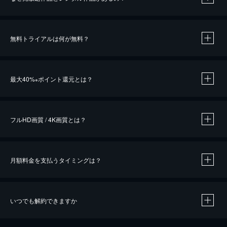
無料トライアルは何が無料？
※
最大40%
ポイント還元とは？
※
※
作品によって必要なポイントが異なります。
フルHD画質 / 4K画質とは？
月額料金を支払うタイミングは？
※
40％ポイント還元の対象は、クレジットカード決済による作品の購入 / レンタルです。
※
iOSアプリのUコイン決済による作品の購入 / レンタルは、20％のポイント還元です。
※
還元の対象外となる決済方法や商品があります。くわしくは
こちら
をご確認ください。
いつでも解約できますか