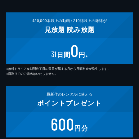
420,000
本以上の動画 /
210
誌以上の雑誌が
見放題
読み放題
0
31
日間
円
※
※無料トライアル期間終了日の翌日が属する月から月額料金が発生します。
※日割りでのご請求はいたしません。
最新作の
レンタルに使える
ポイント
プレゼント
600
円分