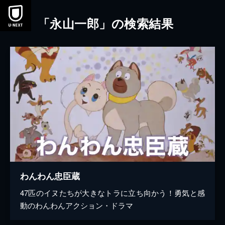
本文へスキップ
「永山一郎」の検索結果
わんわん忠臣蔵
47匹のイヌたちが大きなトラに立ち向かう！勇気と感
動のわんわんアクション・ドラマ