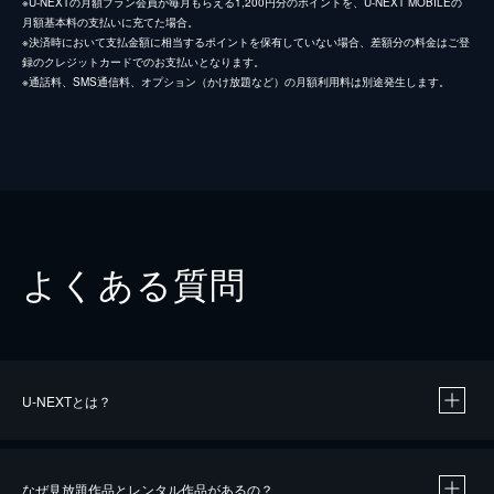
※U-NEXTの月額プラン会員が毎月もらえる1,200円分のポイントを、U-NEXT MOBILEの
月額基本料の支払いに充てた場合。
※決済時において支払金額に相当するポイントを保有していない場合、差額分の料金はご登
録のクレジットカードでのお支払いとなります。
※通話料、SMS通信料、オプション（かけ放題など）の月額利用料は別途発生します。
よくある質問
U-NEXTとは？
なぜ見放題作品とレンタル作品があるの？