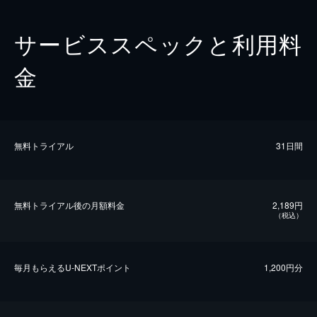
サービススペックと利用料
金
無料トライアル
31日間
無料トライアル後の⽉額料金
2,189円
（税込）
毎⽉もらえるU-NEXTポイント
1,200円分