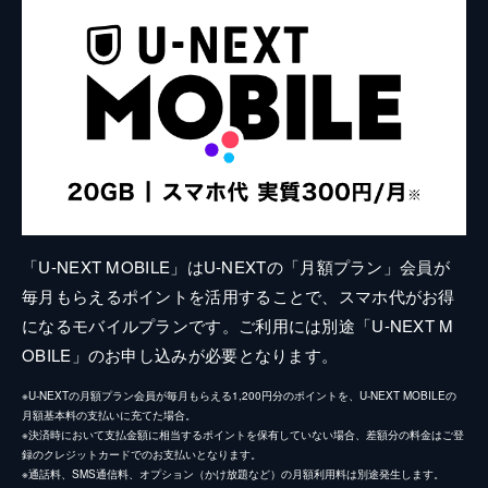
「U-NEXT MOBILE」はU-NEXTの「月額プラン」会員が
毎月もらえるポイントを活用することで、スマホ代がお得
になるモバイルプランです。ご利用には別途「U-NEXT M
OBILE」のお申し込みが必要となります。
※U-NEXTの月額プラン会員が毎月もらえる1,200円分のポイントを、U-NEXT MOBILEの
月額基本料の支払いに充てた場合。
※決済時において支払金額に相当するポイントを保有していない場合、差額分の料金はご登
録のクレジットカードでのお支払いとなります。
※通話料、SMS通信料、オプション（かけ放題など）の月額利用料は別途発生します。