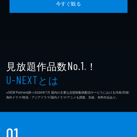
今すぐ観る
見放題作品数
！
No.1
※
とは
U-NEXT
※GEM Partners調べ/2026年7⽉ 国内の主要な定額制動画配信サービスにおける洋画/邦画/
海外ドラマ/韓流・アジアドラマ/国内ドラマ/アニメを調査。別途、有料作品あり。
01