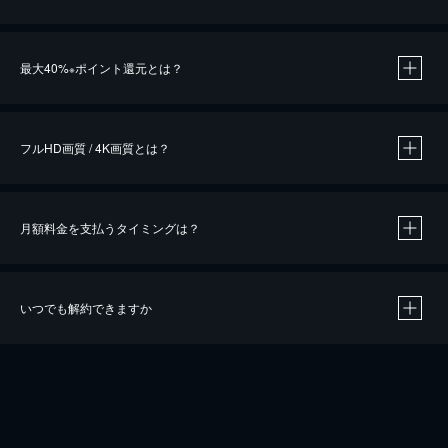
※
最大40%
ポイント還元とは？
※
※
作品によって必要なポイントが異なります。
フルHD画質 / 4K画質とは？
月額料金を支払うタイミングは？
※
40％ポイント還元の対象は、クレジットカード決済による作品の購入 / レンタルです。
※
iOSアプリのUコイン決済による作品の購入 / レンタルは、20％のポイント還元です。
※
還元の対象外となる決済方法や商品があります。くわしくは
こちら
をご確認ください。
いつでも解約できますか
こちら