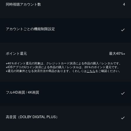
同時視聴アカウント数
4
アカウントごとの機能制限設定
ポイント還元
最⼤40%
※
※
40％ポイント還元の対象は、クレジットカード決済による作品の購入 / レンタルです。
※
iOSアプリのUコイン決済による作品の購入 / レンタルは、20％のポイント還元です。
※
還元の対象外となる決済方法や商品があります。くわしくは
こちら
をご確認ください。
フルHD画質 / 4K画質
⾼⾳質（DOLBY DIGITAL PLUS）