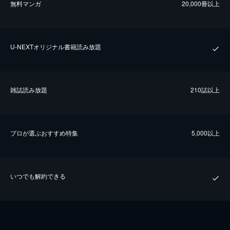
無料マンガ
20,000冊以上
U-NEXTオリジナル書籍読み放題
雑誌読み放題
210誌以上
プロが選ぶおすすめ特集
5,000以上
いつでも解約できる