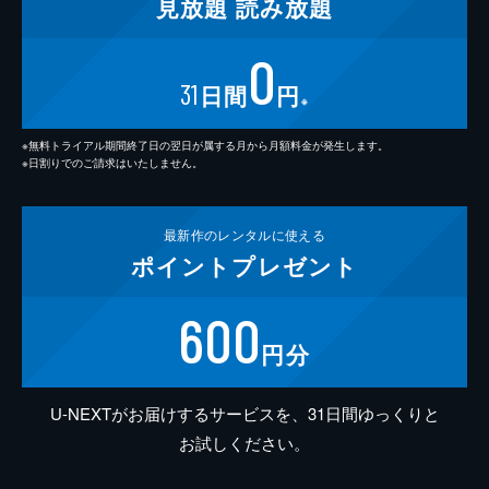
見放題
読み放題
0
31
日間
円
※
※無料トライアル期間終了日の翌日が属する月から月額料金が発生します。
※日割りでのご請求はいたしません。
最新作の
レンタルに使える
ポイント
プレゼント
600
円分
U-NEXTがお届けするサービスを、31日間ゆっくりと
お試しください。