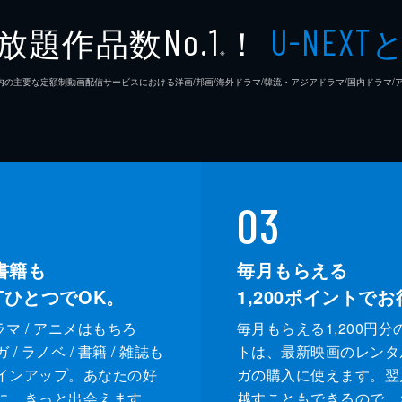
放題作品数
！
No.1
U-NEXT
※
26年7⽉ 国内の主要な定額制動画配信サービスにおける洋画/邦画/海外ドラマ/韓流・アジアドラマ/国内ドラ
03
書籍も
毎月もらえる
XTひとつでOK。
1,200
ポイントでお
ドラマ / アニメはもちろ
毎月もらえる1,200円分
/ ラノベ / 書籍 / 雑誌も
トは、最新映画のレンタ
インアップ。あなたの好
ガの購入に使えます。翌
に、きっと出会えます。
越すこともできるので、