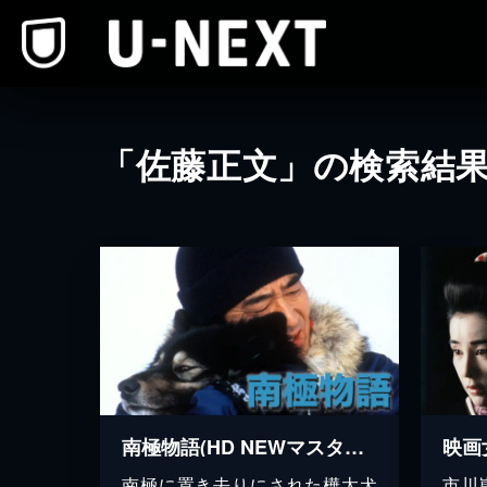
本文へスキップ
「佐藤正文」の検索結
南極物語(HD NEWマスター）
映画
南極に置き去りにされた樺太犬
市川