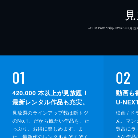
見
※GEM Partners調べ/20
01
02
420,000
本以上が見放題！
動画も
最新レンタル作品も充実。
U-NE
見放題のラインアップ数は断トツ
映画 / 
のNo.1。だから観たい作品を、た
ん、マンガ 
っぷり、お得に楽しめます。ま
豊富にラ
た、最新作のレンタルもぞくぞく
きな作品