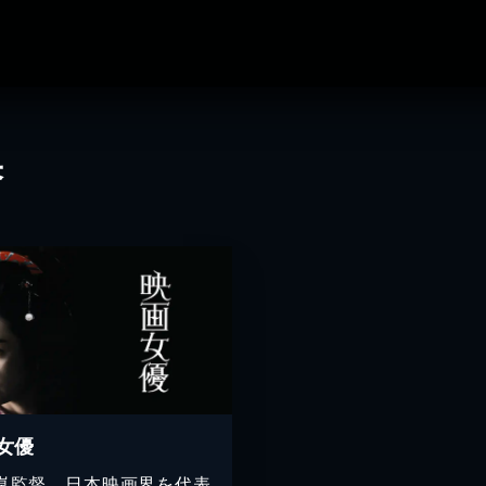
果
女優
崑監督、日本映画界を代表