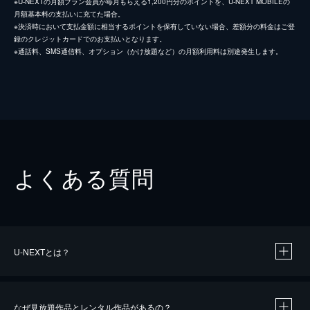
※U-NEXTの月額プラン会員が毎月もらえる1,200円分のポイントを、U-NEXT MOBILEの
月額基本料の支払いに充てた場合。
※決済時において支払金額に相当するポイントを保有していない場合、差額分の料金はご登
録のクレジットカードでのお支払いとなります。
※通話料、SMS通信料、オプション（かけ放題など）の月額利用料は別途発生します。
よくある質問
U-NEXTとは？
なぜ見放題作品とレンタル作品があるの？