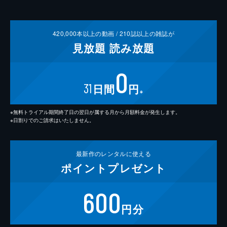
420,000
本以上の動画 /
210
誌以上の雑誌が
見放題
読み放題
0
31
日間
円
※
※無料トライアル期間終了日の翌日が属する月から月額料金が発生します。
※日割りでのご請求はいたしません。
最新作の
レンタルに使える
ポイント
プレゼント
600
円分