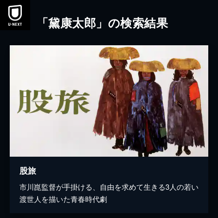
本文へスキップ
「黛康太郎」の検索結果
股旅
市川崑監督が手掛ける、自由を求めて生きる3人の若い
渡世人を描いた青春時代劇