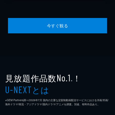
今すぐ観る
見放題作品数
！
No.1
※
とは
U-NEXT
※GEM Partners調べ/2026年7⽉ 国内の主要な定額制動画配信サービスにおける洋画/邦画/
海外ドラマ/韓流・アジアドラマ/国内ドラマ/アニメを調査。別途、有料作品あり。