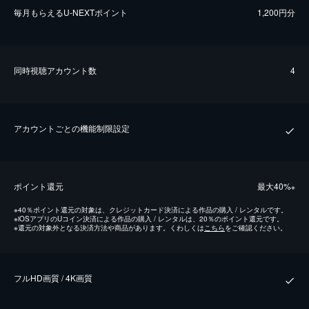
毎⽉もらえるU-NEXTポイント
1,200円分
同時視聴アカウント数
4
アカウントごとの機能制限設定
ポイント還元
最⼤40%
※
※
40％ポイント還元の対象は、クレジットカード決済による作品の購入 / レンタルです。
※
iOSアプリのUコイン決済による作品の購入 / レンタルは、20％のポイント還元です。
※
還元の対象外となる決済方法や商品があります。くわしくは
こちら
をご確認ください。
フルHD画質 / 4K画質