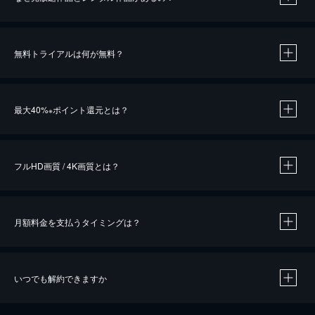
無料トライアルは何が無料？
※
最大40%
ポイント還元とは？
※
※
作品によって必要なポイントが異なります。
フルHD画質 / 4K画質とは？
月額料金を支払うタイミングは？
※
40％ポイント還元の対象は、クレジットカード決済による作品の購入 / レンタルです。
※
iOSアプリのUコイン決済による作品の購入 / レンタルは、20％のポイント還元です。
※
還元の対象外となる決済方法や商品があります。くわしくは
こちら
をご確認ください。
いつでも解約できますか