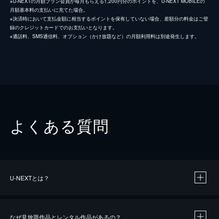
※U-NEXTの月額プラン会員が毎月もらえる1,200円分のポイントを、U-NEXT MOBILEの
月額基本料の支払いに充てた場合。
※決済時において支払金額に相当するポイントを保有していない場合、差額分の料金はご登
録のクレジットカードでのお支払いとなります。
※通話料、SMS通信料、オプション（かけ放題など）の月額利用料は別途発生します。
よくある質問
U-NEXTとは？
なぜ見放題作品とレンタル作品があるの？