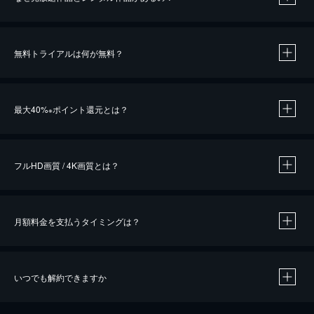
無料トライアルは何が無料？
※
最大40%
ポイント還元とは？
※
※
作品によって必要なポイントが異なります。
フルHD画質 / 4K画質とは？
月額料金を支払うタイミングは？
※
40％ポイント還元の対象は、クレジットカード決済による作品の購入 / レンタルです。
※
iOSアプリのUコイン決済による作品の購入 / レンタルは、20％のポイント還元です。
※
還元の対象外となる決済方法や商品があります。くわしくは
こちら
をご確認ください。
いつでも解約できますか