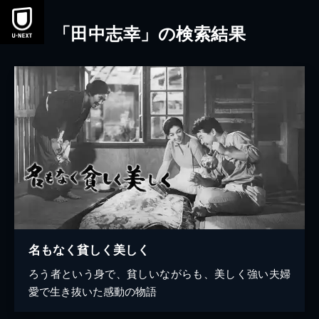
本文へスキップ
「田中志幸」の検索結果
名もなく貧しく美しく
ろう者という身で、貧しいながらも、美しく強い夫婦
愛で生き抜いた感動の物語