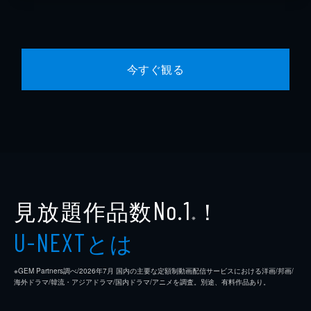
今すぐ観る
見放題作品数
！
No.1
※
とは
U-NEXT
※GEM Partners調べ/2026年7⽉ 国内の主要な定額制動画配信サービスにおける洋画/邦画/
海外ドラマ/韓流・アジアドラマ/国内ドラマ/アニメを調査。別途、有料作品あり。