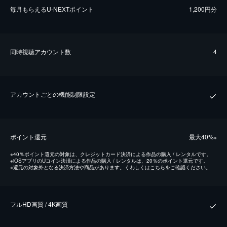
毎⽉もらえるU-NEXTポイント
1,200円分
同時視聴アカウント数
4
アカウントごとの機能制限設定
ポイント還元
最⼤40%
※
※
40％ポイント還元の対象は、クレジットカード決済による作品の購入 / レンタルです。
※
iOSアプリのUコイン決済による作品の購入 / レンタルは、20％のポイント還元です。
※
還元の対象外となる決済方法や商品があります。くわしくは
こちら
をご確認ください。
フルHD画質 / 4K画質