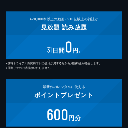
420,000
本以上の動画 /
210
誌以上の雑誌が
見放題
読み放題
0
31
日間
円
※
※無料トライアル期間終了日の翌日が属する月から月額料金が発生します。
※日割りでのご請求はいたしません。
最新作の
レンタルに使える
ポイント
プレゼント
600
円分