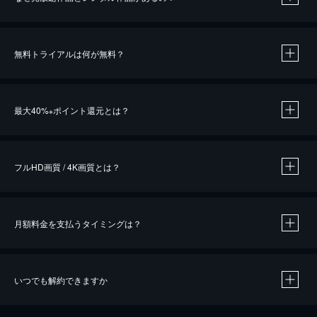
無料トライアルは何が無料？
※
最大40%
ポイント還元とは？
※
※
作品によって必要なポイントが異なります。
フルHD画質 / 4K画質とは？
月額料金を支払うタイミングは？
※
40％ポイント還元の対象は、クレジットカード決済による作品の購入 / レンタルです。
※
iOSアプリのUコイン決済による作品の購入 / レンタルは、20％のポイント還元です。
※
還元の対象外となる決済方法や商品があります。くわしくは
こちら
をご確認ください。
いつでも解約できますか