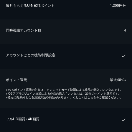
毎⽉もらえるU-NEXTポイント
1,200円分
同時視聴アカウント数
4
アカウントごとの機能制限設定
ポイント還元
最⼤40%
※
※
40％ポイント還元の対象は、クレジットカード決済による作品の購入 / レンタルです。
※
iOSアプリのUコイン決済による作品の購入 / レンタルは、20％のポイント還元です。
※
還元の対象外となる決済方法や商品があります。くわしくは
こちら
をご確認ください。
フルHD画質 / 4K画質