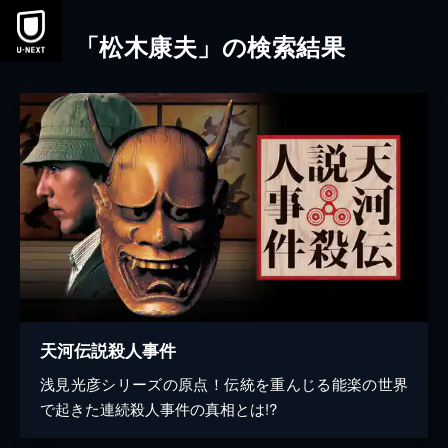
本文へスキップ
「松木康夫」の検索結果
天河伝説殺人事件
浅見光彦シリーズの原点！伝統を重んじる能楽の世界
で起きた連続殺人事件の真相とは!?