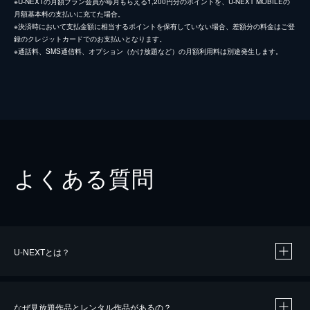
※U-NEXTの月額プラン会員が毎月もらえる1,200円分のポイントを、U-NEXT MOBILEの
月額基本料の支払いに充てた場合。
※決済時において支払金額に相当するポイントを保有していない場合、差額分の料金はご登
録のクレジットカードでのお支払いとなります。
※通話料、SMS通信料、オプション（かけ放題など）の月額利用料は別途発生します。
よくある質問
U-NEXTとは？
なぜ見放題作品とレンタル作品があるの？