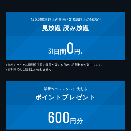
420,000
本以上の動画 /
210
誌以上の雑誌が
見放題
読み放題
0
31
日間
円
※
※無料トライアル期間終了日の翌日が属する月から月額料金が発生します。
※日割りでのご請求はいたしません。
最新作の
レンタルに使える
ポイント
プレゼント
600
円分