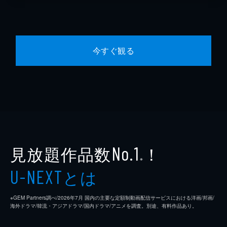
今すぐ観る
見放題作品数
！
No.1
※
とは
U-NEXT
※GEM Partners調べ/2026年7⽉ 国内の主要な定額制動画配信サービスにおける洋画/邦画/
海外ドラマ/韓流・アジアドラマ/国内ドラマ/アニメを調査。別途、有料作品あり。