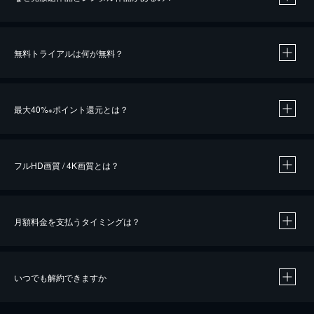
無料トライアルは何が無料？
※
最大40%
ポイント還元とは？
※
※
作品によって必要なポイントが異なります。
フルHD画質 / 4K画質とは？
月額料金を支払うタイミングは？
※
40％ポイント還元の対象は、クレジットカード決済による作品の購入 / レンタルです。
※
iOSアプリのUコイン決済による作品の購入 / レンタルは、20％のポイント還元です。
※
還元の対象外となる決済方法や商品があります。くわしくは
こちら
をご確認ください。
いつでも解約できますか