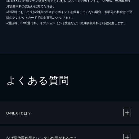
※U-NEXTの月額プラン会員が毎月もらえる1,200円分のポイントを、U-NEXT MOBILEの
月額基本料の支払いに充てた場合。
※決済時において支払金額に相当するポイントを保有していない場合、差額分の料金はご登
録のクレジットカードでのお支払いとなります。
※通話料、SMS通信料、オプション（かけ放題など）の月額利用料は別途発生します。
よくある質問
U-NEXTとは？
なぜ見放題作品とレンタル作品があるの？