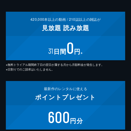
420,000
本以上の動画 /
210
誌以上の雑誌が
見放題
読み放題
0
31
日間
円
※
※無料トライアル期間終了日の翌日が属する月から月額料金が発生します。
※日割りでのご請求はいたしません。
最新作の
レンタルに使える
ポイント
プレゼント
600
円分