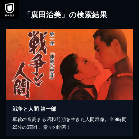
本文へスキップ
「廣田治美」の検索結果
戦争と人間 第一部
軍靴の音高まる昭和前期を生きた人間群像。全9時間
23分の3部作、堂々の開幕！