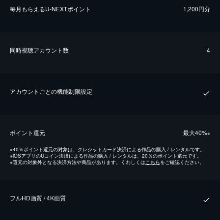
毎⽉もらえるU-NEXTポイント
1,200円分
同時視聴アカウント数
4
アカウントごとの機能制限設定
ポイント還元
最⼤40%
※
※
40％ポイント還元の対象は、クレジットカード決済による作品の購入 / レンタルです。
※
iOSアプリのUコイン決済による作品の購入 / レンタルは、20％のポイント還元です。
※
還元の対象外となる決済方法や商品があります。くわしくは
こちら
をご確認ください。
フルHD画質 / 4K画質