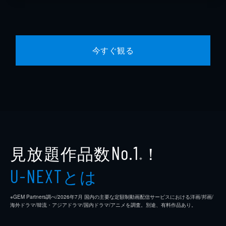
今すぐ観る
見放題作品数
！
No.1
※
とは
U-NEXT
※GEM Partners調べ/2026年7⽉ 国内の主要な定額制動画配信サービスにおける洋画/邦画/
海外ドラマ/韓流・アジアドラマ/国内ドラマ/アニメを調査。別途、有料作品あり。