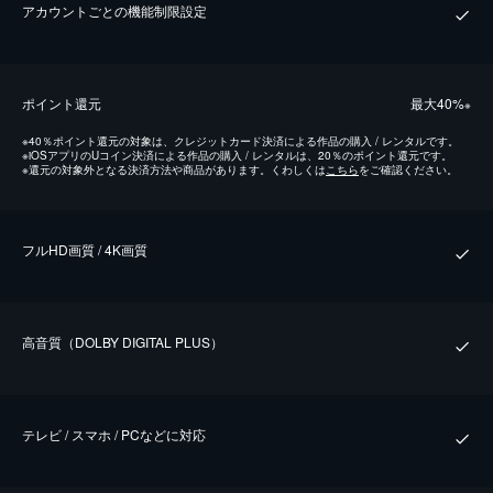
アカウントごとの機能制限設定
ポイント還元
最⼤40%
※
※
40％ポイント還元の対象は、クレジットカード決済による作品の購入 / レンタルです。
※
iOSアプリのUコイン決済による作品の購入 / レンタルは、20％のポイント還元です。
※
還元の対象外となる決済方法や商品があります。くわしくは
こちら
をご確認ください。
フルHD画質 / 4K画質
⾼⾳質（DOLBY DIGITAL PLUS）
テレビ / スマホ / PCなどに対応