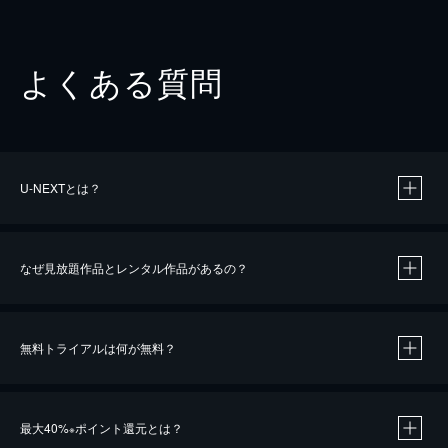
よくある質問
U-NEXTとは？
なぜ見放題作品とレンタル作品があるの？
無料トライアルは何が無料？
※
最大40%
ポイント還元とは？
※