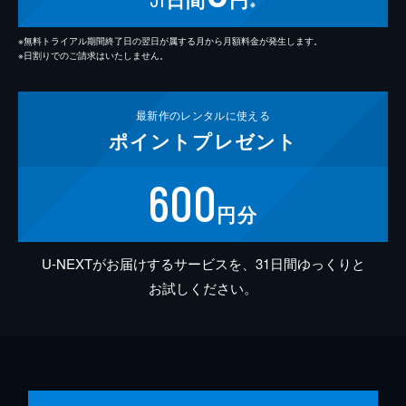
※
※無料トライアル期間終了日の翌日が属する月から月額料金が発生します。
※日割りでのご請求はいたしません。
最新作の
レンタルに使える
ポイント
プレゼント
600
円分
U-NEXTがお届けするサービスを、31日間ゆっくりと
お試しください。