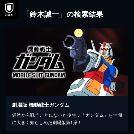
本文へスキップ
「鈴木誠一」の検索結果
劇場版 機動戦士ガンダム
偶然から戦うことになった少年…「ガンダム」を世間
に大きく知らしめた劇場版第1弾！