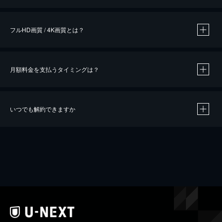
※
作品によって必要なポイントが異なります。
フルHD画質 / 4K画質とは？
月額料金を支払うタイミングは？
※
40％ポイント還元の対象は、クレジットカード決済による作品の購入 / レンタルです。
※
iOSアプリのUコイン決済による作品の購入 / レンタルは、20％のポイント還元です。
※
還元の対象外となる決済方法や商品があります。くわしくは
こちら
をご確認ください。
いつでも解約できますか
こちら