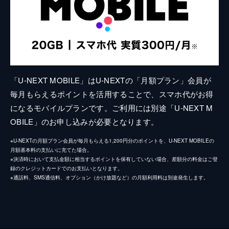
「U-NEXT MOBILE」はU-NEXTの「月額プラン」会員が
毎月もらえるポイントを活用することで、スマホ代がお得
になるモバイルプランです。ご利用には別途「U-NEXT M
OBILE」のお申し込みが必要となります。
※U-NEXTの月額プラン会員が毎月もらえる1,200円分のポイントを、U-NEXT MOBILEの
月額基本料の支払いに充てた場合。
※決済時において支払金額に相当するポイントを保有していない場合、差額分の料金はご登
録のクレジットカードでのお支払いとなります。
※通話料、SMS通信料、オプション（かけ放題など）の月額利用料は別途発生します。