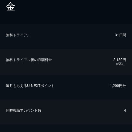
金
無料トライアル
31日間
無料トライアル後の⽉額料金
2,189円
（税込）
毎⽉もらえるU-NEXTポイント
1,200円分
同時視聴アカウント数
4