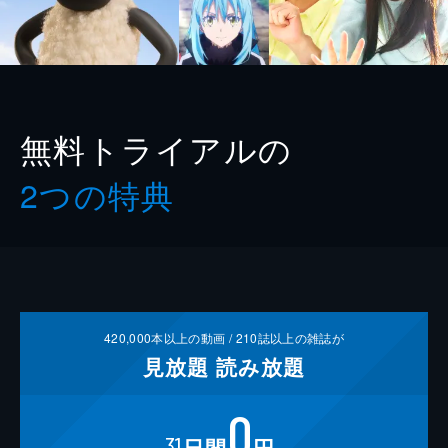
無料トライアルの
2つの特典
420,000
本以上の動画 /
210
誌以上の雑誌が
見放題
読み放題
0
31
日間
円