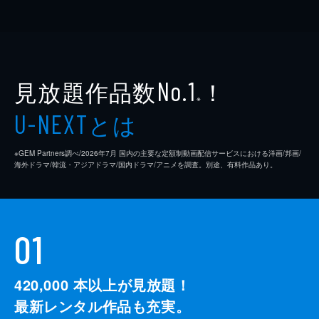
見放題作品数
！
No.1
※
とは
U-NEXT
※GEM Partners調べ/2026年7⽉ 国内の主要な定額制動画配信サービスにおける洋画/邦画/
海外ドラマ/韓流・アジアドラマ/国内ドラマ/アニメを調査。別途、有料作品あり。
01
420,000
本以上が見放題！
最新レンタル作品も充実。