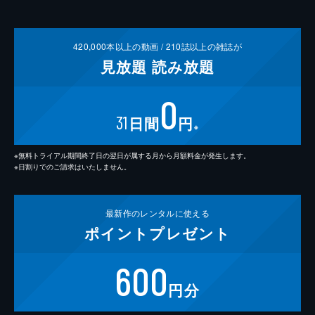
420,000
本以上の動画 /
210
誌以上の雑誌が
見放題
読み放題
0
31
日間
円
※
※無料トライアル期間終了日の翌日が属する月から月額料金が発生します。
※日割りでのご請求はいたしません。
最新作の
レンタルに使える
ポイント
プレゼント
600
円分