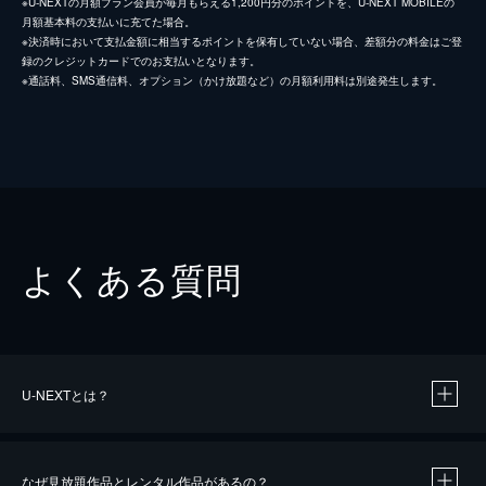
※U-NEXTの月額プラン会員が毎月もらえる1,200円分のポイントを、U-NEXT MOBILEの
月額基本料の支払いに充てた場合。
※決済時において支払金額に相当するポイントを保有していない場合、差額分の料金はご登
録のクレジットカードでのお支払いとなります。
※通話料、SMS通信料、オプション（かけ放題など）の月額利用料は別途発生します。
よくある質問
U-NEXTとは？
なぜ見放題作品とレンタル作品があるの？