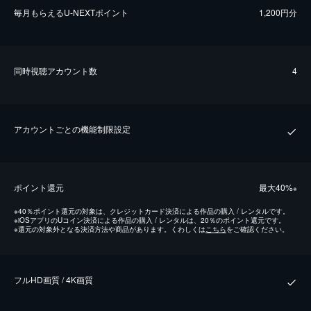
毎⽉もらえるU-NEXTポイント
1,200円分
同時視聴アカウント数
4
アカウントごとの機能制限設定
ポイント還元
最⼤40%
※
※
40％ポイント還元の対象は、クレジットカード決済による作品の購入 / レンタルです。
※
iOSアプリのUコイン決済による作品の購入 / レンタルは、20％のポイント還元です。
※
還元の対象外となる決済方法や商品があります。くわしくは
こちら
をご確認ください。
フルHD画質 / 4K画質