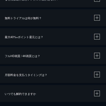
無料トライアルは何が無料？
※
最大40%
ポイント還元とは？
※
※
作品によって必要なポイントが異なります。
フルHD画質 / 4K画質とは？
月額料金を支払うタイミングは？
※
40％ポイント還元の対象は、クレジットカード決済による作品の購入 / レンタルです。
※
iOSアプリのUコイン決済による作品の購入 / レンタルは、20％のポイント還元です。
※
還元の対象外となる決済方法や商品があります。くわしくは
こちら
をご確認ください。
いつでも解約できますか