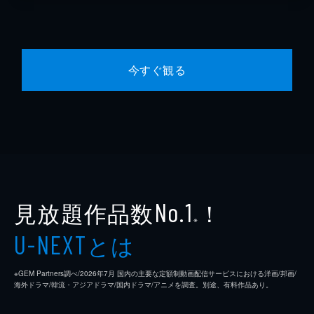
今すぐ観る
見放題作品数
！
No.1
※
とは
U-NEXT
※GEM Partners調べ/2026年7⽉ 国内の主要な定額制動画配信サービスにおける洋画/邦画/
海外ドラマ/韓流・アジアドラマ/国内ドラマ/アニメを調査。別途、有料作品あり。