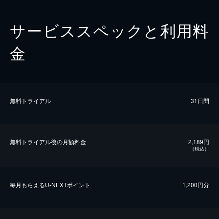
サービススペックと利用料
金
無料トライアル
31日間
無料トライアル後の⽉額料金
2,189円
（税込）
毎⽉もらえるU-NEXTポイント
1,200円分