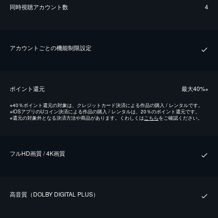
同時視聴アカウント数
4
アカウントごとの機能制限設定
ポイント還元
最⼤40%
※
※
40％ポイント還元の対象は、クレジットカード決済による作品の購入 / レンタルです。
※
iOSアプリのUコイン決済による作品の購入 / レンタルは、20％のポイント還元です。
※
還元の対象外となる決済方法や商品があります。くわしくは
こちら
をご確認ください。
フルHD画質 / 4K画質
⾼⾳質（DOLBY DIGITAL PLUS）