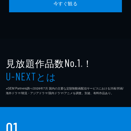
今すぐ観る
見放題作品数
！
No.1
※
とは
U-NEXT
※GEM Partners調べ/2026年7⽉ 国内の主要な定額制動画配信サービスにおける洋画/邦画/
海外ドラマ/韓流・アジアドラマ/国内ドラマ/アニメを調査。別途、有料作品あり。
01