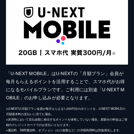
「U-NEXT MOBILE」はU-NEXTの「月額プラン」会員が
毎月もらえるポイントを活用することで、スマホ代がお得
になるモバイルプランです。ご利用には別途「U-NEXT M
OBILE」のお申し込みが必要となります。
※U-NEXTの月額プラン会員が毎月もらえる1,200円分のポイントを、U-NEXT MOBILEの
月額基本料の支払いに充てた場合。
※決済時において支払金額に相当するポイントを保有していない場合、差額分の料金はご登
録のクレジットカードでのお支払いとなります。
※通話料、SMS通信料、オプション（かけ放題など）の月額利用料は別途発生します。