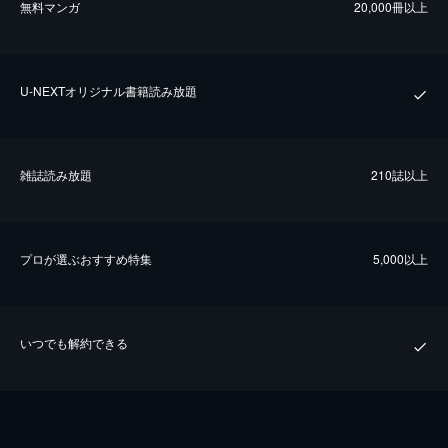
無料マンガ
20,000冊以上
U-NEXTオリジナル書籍読み放題
雑誌読み放題
210誌以上
プロが選ぶおすすめ特集
5,000以上
いつでも解約できる