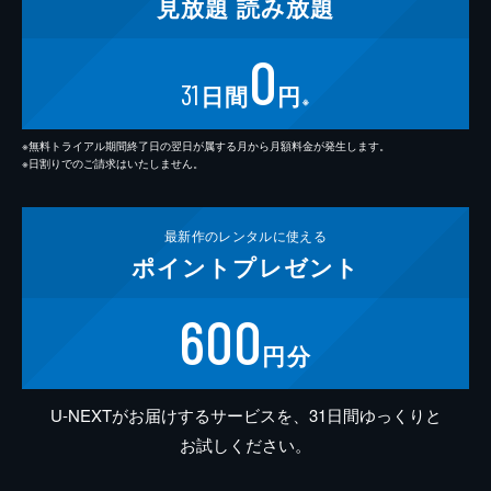
見放題
読み放題
0
31
日間
円
※
※無料トライアル期間終了日の翌日が属する月から月額料金が発生します。
※日割りでのご請求はいたしません。
最新作の
レンタルに使える
ポイント
プレゼント
600
円分
U-NEXTがお届けするサービスを、31日間ゆっくりと
お試しください。