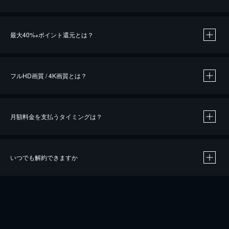
※
最大40%
ポイント還元とは？
※
※
作品によって必要なポイントが異なります。
フルHD画質 / 4K画質とは？
月額料金を支払うタイミングは？
※
40％ポイント還元の対象は、クレジットカード決済による作品の購入 / レンタルです。
※
iOSアプリのUコイン決済による作品の購入 / レンタルは、20％のポイント還元です。
※
還元の対象外となる決済方法や商品があります。くわしくは
こちら
をご確認ください。
いつでも解約できますか
こちら