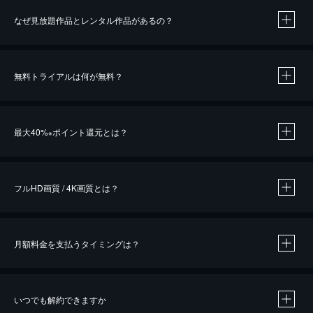
なぜ見放題作品とレンタル作品があるの？
無料トライアルは何が無料？
※
最大40%
ポイント還元とは？
※
※
作品によって必要なポイントが異なります。
フルHD画質 / 4K画質とは？
月額料金を支払うタイミングは？
※
40％ポイント還元の対象は、クレジットカード決済による作品の購入 / レンタルです。
※
iOSアプリのUコイン決済による作品の購入 / レンタルは、20％のポイント還元です。
※
還元の対象外となる決済方法や商品があります。くわしくは
こちら
をご確認ください。
いつでも解約できますか