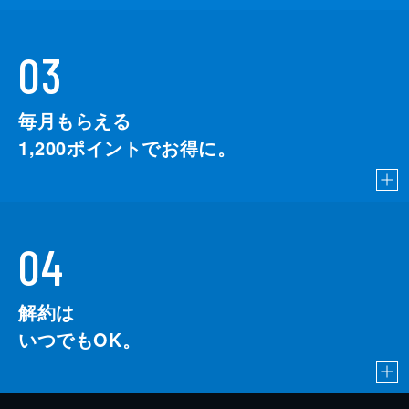
03
毎月もらえる
1,200
ポイントでお得に。
04
解約は
いつでもOK。