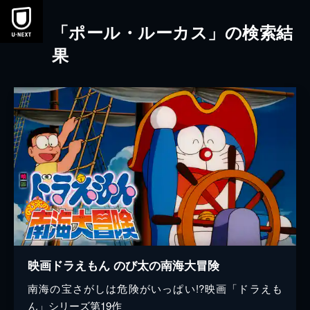
本文へスキップ
「ポール・ルーカス」の検索結
果
映画ドラえもん のび太の南海大冒険
南海の宝さがしは危険がいっぱい!?映画「ドラえも
ん」シリーズ第19作