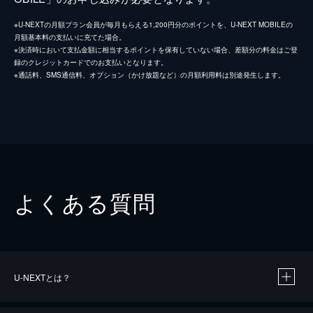
※U-NEXTの月額プラン会員が毎月もらえる1,200円分のポイントを、U-NEXT MOBILEの
月額基本料の支払いに充てた場合。
※決済時において支払金額に相当するポイントを保有していない場合、差額分の料金はご登
録のクレジットカードでのお支払いとなります。
※通話料、SMS通信料、オプション（かけ放題など）の月額利用料は別途発生します。
よくある質問
U-NEXTとは？