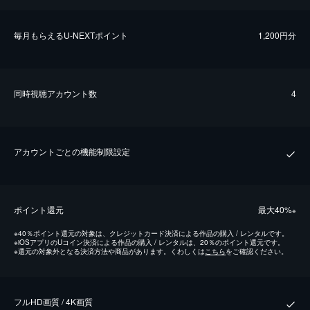
毎⽉もらえるU-NEXTポイント
1,200円分
同時視聴アカウント数
4
アカウントごとの機能制限設定
ポイント還元
最⼤40%
※
※
40％ポイント還元の対象は、クレジットカード決済による作品の購入 / レンタルです。
※
iOSアプリのUコイン決済による作品の購入 / レンタルは、20％のポイント還元です。
※
還元の対象外となる決済方法や商品があります。くわしくは
こちら
をご確認ください。
フルHD画質 / 4K画質