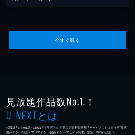
今すぐ観る
見放題作品数
！
No.1
※
とは
U-NEXT
※GEM Partners調べ/2026年7⽉ 国内の主要な定額制動画配信サービスにおける洋画/邦画/
海外ドラマ/韓流・アジアドラマ/国内ドラマ/アニメを調査。別途、有料作品あり。