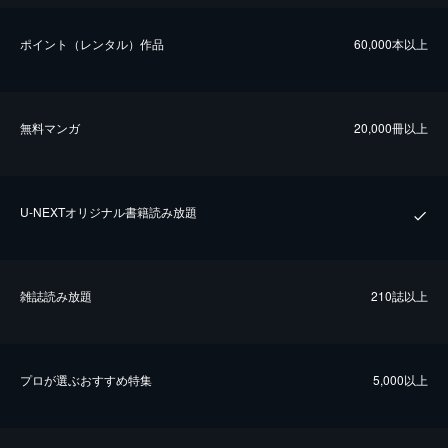
ポイント（レンタル）作品
60,000本以上
無料マンガ
20,000冊以上
U-NEXTオリジナル書籍読み放題
雑誌読み放題
210誌以上
プロが選ぶおすすめ特集
5,000以上