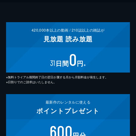
420,000
本以上の動画 /
210
誌以上の雑誌が
見放題
読み放題
0
31
日間
円
※
※無料トライアル期間終了日の翌日が属する月から月額料金が発生します。
※日割りでのご請求はいたしません。
最新作の
レンタルに使える
ポイント
プレゼント
600
円分