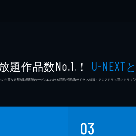
放題作品数
！
No.1
U-NEXT
※
26年7⽉ 国内の主要な定額制動画配信サービスにおける洋画/邦画/海外ドラマ/韓流・アジアドラマ/国内ドラ
03