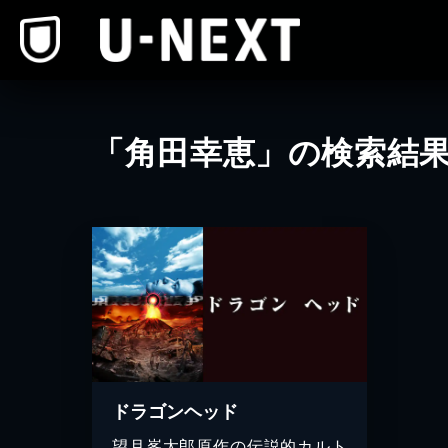
本文へスキップ
「角田幸恵」の検索結
ドラゴンヘッド
望月峯太郎原作の伝説的カルト