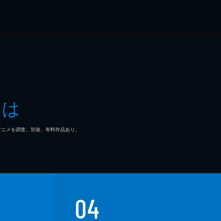
とは
マ/アニメを調査。別途、有料作品あり。
04