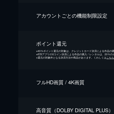
アカウントごとの機能制限設定
ポイント還元
※
40％ポイント還元の対象は、クレジットカード決済による作品の購入
※
iOSアプリのUコイン決済による作品の購入 / レンタルは、20％
※
還元の対象外となる決済方法や商品があります。くわしくは
こちら
フルHD画質 / 4K画質
⾼⾳質（DOLBY DIGITAL PLUS）