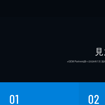
見
※GEM Partners調べ/20
01
02