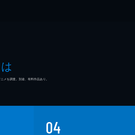
とは
マ/アニメを調査。別途、有料作品あり。
04