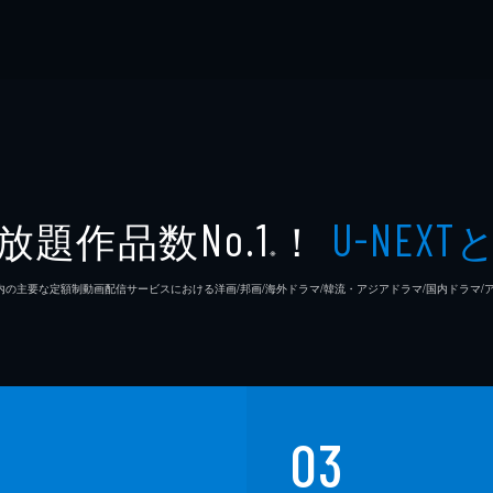
放題作品数
！
No.1
U-NEXT
※
26年7⽉ 国内の主要な定額制動画配信サービスにおける洋画/邦画/海外ドラマ/韓流・アジアドラマ/国内ドラ
03