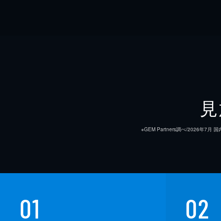
見
※GEM Partners調べ/20
01
02