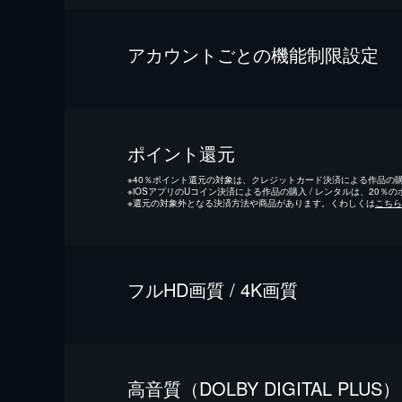
アカウントごとの機能制限設定
ポイント還元
※
40％ポイント還元の対象は、クレジットカード決済による作品の購入
※
iOSアプリのUコイン決済による作品の購入 / レンタルは、20％
※
還元の対象外となる決済方法や商品があります。くわしくは
こちら
フルHD画質 / 4K画質
⾼⾳質（DOLBY DIGITAL PLUS）