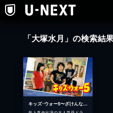
本文へスキップ
「大塚水月」の検索結
キッズ･ウォー5〜ざけんなよ〜
井上真央出演の大人気昼ドラ、