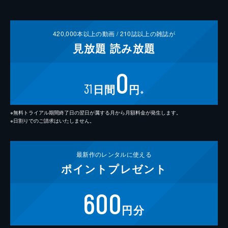
420,000
本以上の動画 /
210
誌以上の雑誌が
見放題
読み放題
0
31
日間
円
※
※無料トライアル期間終了日の翌日が属する月から月額料金が発生します。
※日割りでのご請求はいたしません。
最新作の
レンタルに使える
ポイント
プレゼント
600
円分