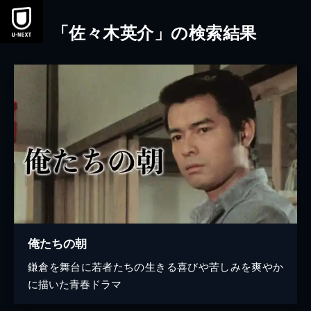
本文へスキップ
「佐々木英介」の検索結果
俺たちの朝
鎌倉を舞台に若者たちの生きる喜びや苦しみを爽やか
に描いた青春ドラマ