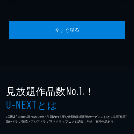
今すぐ観る
見放題作品数
！
No.1
※
とは
U-NEXT
※GEM Partners調べ/2026年7⽉ 国内の主要な定額制動画配信サービスにおける洋画/邦画/
海外ドラマ/韓流・アジアドラマ/国内ドラマ/アニメを調査。別途、有料作品あり。