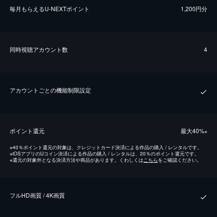
毎⽉もらえるU-NEXTポイント
1,200円分
同時視聴アカウント数
4
アカウントごとの機能制限設定
ポイント還元
最⼤40%
※
※
40％ポイント還元の対象は、クレジットカード決済による作品の購入 / レンタルです。
※
iOSアプリのUコイン決済による作品の購入 / レンタルは、20％のポイント還元です。
※
還元の対象外となる決済方法や商品があります。くわしくは
こちら
をご確認ください。
フルHD画質 / 4K画質