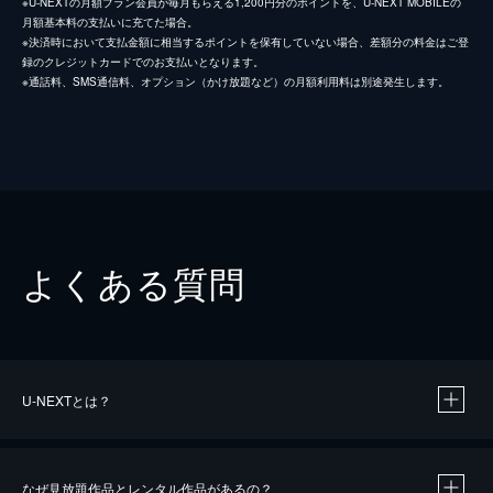
※U-NEXTの月額プラン会員が毎月もらえる1,200円分のポイントを、U-NEXT MOBILEの
月額基本料の支払いに充てた場合。
※決済時において支払金額に相当するポイントを保有していない場合、差額分の料金はご登
録のクレジットカードでのお支払いとなります。
※通話料、SMS通信料、オプション（かけ放題など）の月額利用料は別途発生します。
よくある質問
U-NEXTとは？
なぜ見放題作品とレンタル作品があるの？