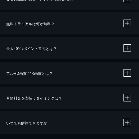
無料トライアルは何が無料？
※
最大40%
ポイント還元とは？
※
※
作品によって必要なポイントが異なります。
フルHD画質 / 4K画質とは？
月額料金を支払うタイミングは？
※
40％ポイント還元の対象は、クレジットカード決済による作品の購入 / レンタルです。
※
iOSアプリのUコイン決済による作品の購入 / レンタルは、20％のポイント還元です。
※
還元の対象外となる決済方法や商品があります。くわしくは
こちら
をご確認ください。
いつでも解約できますか