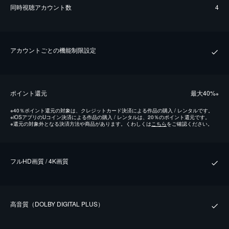
同時視聴アカウント数
4
アカウントごとの機能制限設定
ポイント還元
最⼤40%
※
※
40％ポイント還元の対象は、クレジットカード決済による作品の購入 / レンタルです。
※
iOSアプリのUコイン決済による作品の購入 / レンタルは、20％のポイント還元です。
※
還元の対象外となる決済方法や商品があります。くわしくは
こちら
をご確認ください。
フルHD画質 / 4K画質
⾼⾳質（DOLBY DIGITAL PLUS）