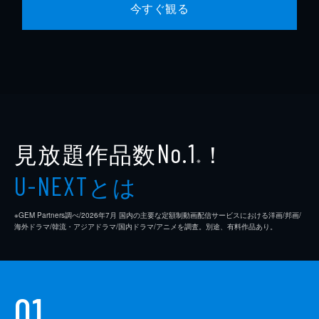
今すぐ観る
見放題作品数
！
No.1
※
とは
U-NEXT
※GEM Partners調べ/2026年7⽉ 国内の主要な定額制動画配信サービスにおける洋画/邦画/
海外ドラマ/韓流・アジアドラマ/国内ドラマ/アニメを調査。別途、有料作品あり。
01