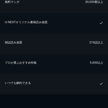
無料マンガ
20,000冊以上
U-NEXTオリジナル書籍読み放題
雑誌読み放題
210誌以上
プロが選ぶおすすめ特集
5,000以上
いつでも解約できる