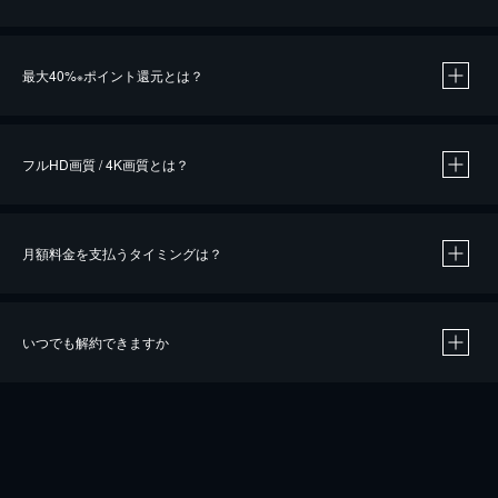
※
最大40%
ポイント還元とは？
※
※
作品によって必要なポイントが異なります。
フルHD画質 / 4K画質とは？
月額料金を支払うタイミングは？
※
40％ポイント還元の対象は、クレジットカード決済による作品の購入 / レンタルです。
※
iOSアプリのUコイン決済による作品の購入 / レンタルは、20％のポイント還元です。
※
還元の対象外となる決済方法や商品があります。くわしくは
こちら
をご確認ください。
いつでも解約できますか
こちら