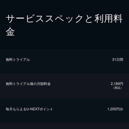
サービススペックと利用料
金
無料トライアル
31日間
無料トライアル後の⽉額料金
2,189円
（税込）
毎⽉もらえるU-NEXTポイント
1,200円分