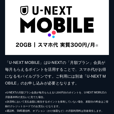
「U-NEXT MOBILE」はU-NEXTの「月額プラン」会員が
毎月もらえるポイントを活用することで、スマホ代がお得
になるモバイルプランです。ご利用には別途「U-NEXT M
OBILE」のお申し込みが必要となります。
※U-NEXTの月額プラン会員が毎月もらえる1,200円分のポイントを、U-NEXT MOBILEの
月額基本料の支払いに充てた場合。
※決済時において支払金額に相当するポイントを保有していない場合、差額分の料金はご登
録のクレジットカードでのお支払いとなります。
※通話料、SMS通信料、オプション（かけ放題など）の月額利用料は別途発生します。