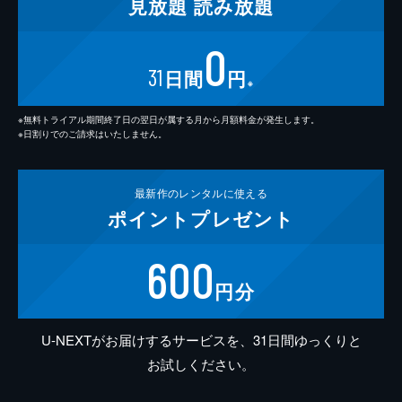
見放題
読み放題
0
31
日間
円
※
※無料トライアル期間終了日の翌日が属する月から月額料金が発生します。
※日割りでのご請求はいたしません。
最新作の
レンタルに使える
ポイント
プレゼント
600
円分
U-NEXTがお届けするサービスを、31日間ゆっくりと
お試しください。