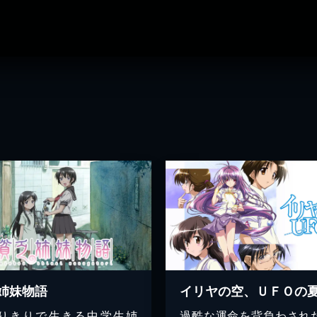
姉妹物語
イリヤの空、ＵＦＯの
りきりで生きる中学生姉
過酷な運命を背負わされ