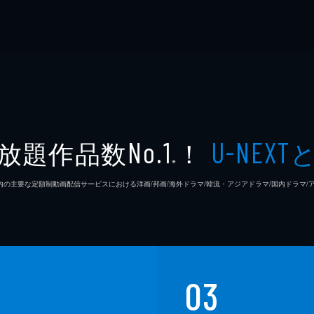
放題作品数
！
No.1
U-NEXT
※
26年7⽉ 国内の主要な定額制動画配信サービスにおける洋画/邦画/海外ドラマ/韓流・アジアドラマ/国内ドラ
03