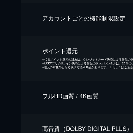
アカウントごとの機能制限設定
ポイント還元
※
40％ポイント還元の対象は、クレジットカード決済による作品の購入
※
iOSアプリのUコイン決済による作品の購入 / レンタルは、20％
※
還元の対象外となる決済方法や商品があります。くわしくは
こちら
フルHD画質 / 4K画質
⾼⾳質（DOLBY DIGITAL PLUS）