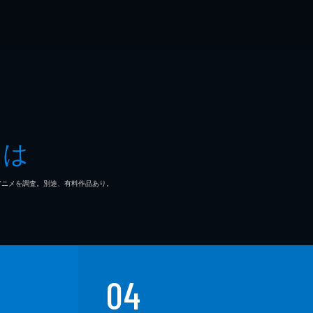
とは
マ/アニメを調査。別途、有料作品あり。
04