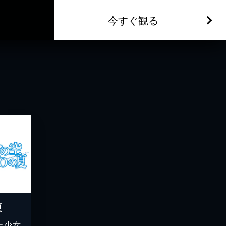
今すぐ観る
夏
た少女