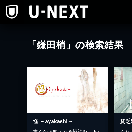
本文へスキップ
「鎌田梢」の検索結果
怪 ～ayakashi～
貧乏
古くから知られる怪談を、トッ
ふた