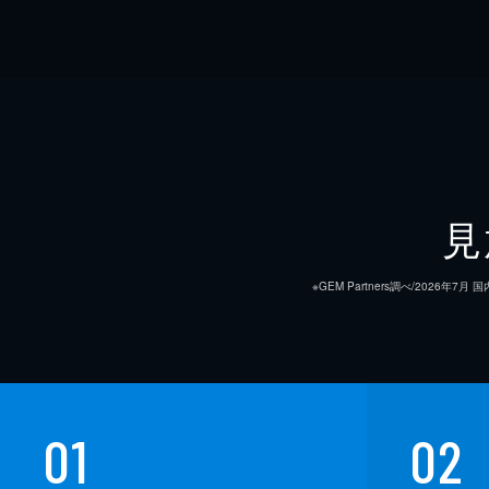
見
※GEM Partners調べ/20
01
02