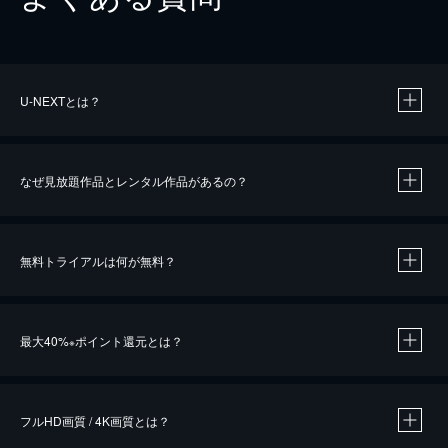
U-NEXTとは？
なぜ見放題作品とレンタル作品があるの？
無料トライアルは何が無料？
※
最大40%
ポイント還元とは？
※
※
作品によって必要なポイントが異なります。
フルHD画質 / 4K画質とは？