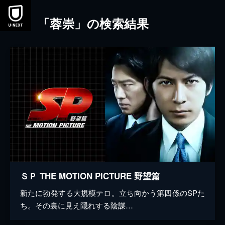
本文へスキップ
「蓉崇」の検索結果
ＳＰ THE MOTION PICTURE 野望篇
新たに勃発する大規模テロ。立ち向かう第四係のSPた
ち。その裏に見え隠れする陰謀…