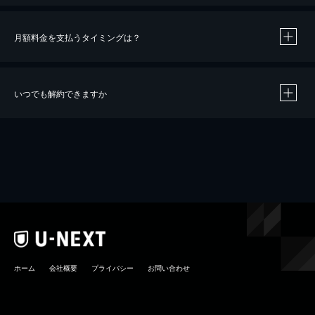
月額料金を支払うタイミングは？
※
40％ポイント還元の対象は、クレジットカード決済による作品の購入 / レンタルです。
※
iOSアプリのUコイン決済による作品の購入 / レンタルは、20％のポイント還元です。
※
還元の対象外となる決済方法や商品があります。くわしくは
こちら
をご確認ください。
いつでも解約できますか
こちら
ホーム
会社概要
プライバシー
お問い合わせ