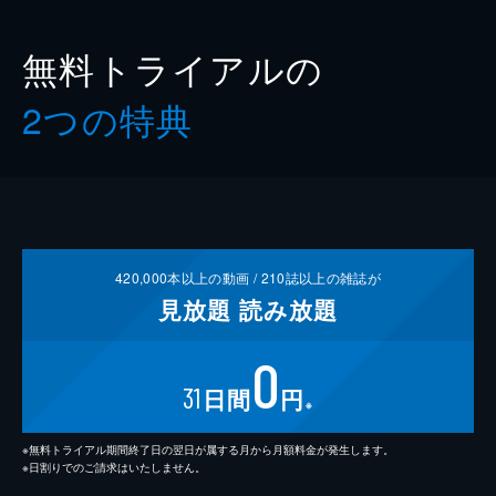
無料トライアルの
2つの特典
420,000
本以上の動画 /
210
誌以上の雑誌が
見放題
読み放題
0
31
日間
円
※
※無料トライアル期間終了日の翌日が属する月から月額料金が発生します。
※日割りでのご請求はいたしません。