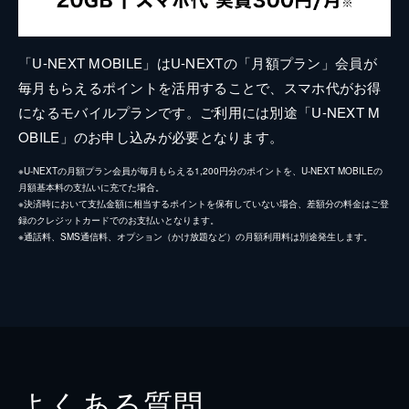
「U-NEXT MOBILE」はU-NEXTの「月額プラン」会員が
毎月もらえるポイントを活用することで、スマホ代がお得
になるモバイルプランです。ご利用には別途「U-NEXT M
OBILE」のお申し込みが必要となります。
※U-NEXTの月額プラン会員が毎月もらえる1,200円分のポイントを、U-NEXT MOBILEの
月額基本料の支払いに充てた場合。
※決済時において支払金額に相当するポイントを保有していない場合、差額分の料金はご登
録のクレジットカードでのお支払いとなります。
※通話料、SMS通信料、オプション（かけ放題など）の月額利用料は別途発生します。
よくある質問