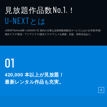
見放題作品数
！
No.1
※
とは
U-NEXT
※GEM Partners調べ/2026年7⽉ 国内の主要な定額制動画配信サービスにおける洋画/邦画/
海外ドラマ/韓流・アジアドラマ/国内ドラマ/アニメを調査。別途、有料作品あり。
01
420,000
本以上が見放題！
最新レンタル作品も充実。