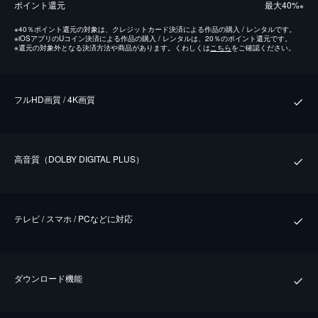
ポイント還元
最⼤40%
※
※
40％ポイント還元の対象は、クレジットカード決済による作品の購入 / レンタルです。
※
iOSアプリのUコイン決済による作品の購入 / レンタルは、20％のポイント還元です。
※
還元の対象外となる決済方法や商品があります。くわしくは
こちら
をご確認ください。
フルHD画質 / 4K画質
⾼⾳質（DOLBY DIGITAL PLUS）
テレビ / スマホ / PCなどに対応
ダウンロード機能