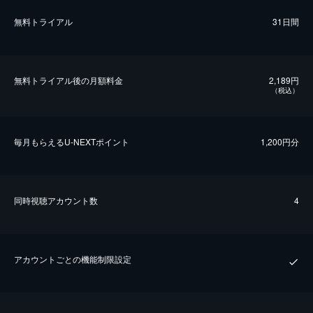
無料トライアル
31日間
無料トライアル後の⽉額料金
2,189円
（税込）
毎⽉もらえるU-NEXTポイント
1,200円分
同時視聴アカウント数
4
アカウントごとの機能制限設定