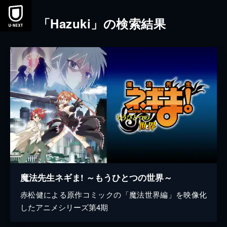
本文へスキップ
「Hazuki」の検索結果
魔法先生ネギま! ～もうひとつの世界～
赤松健による原作コミックの「魔法世界編」を映像化
したアニメシリーズ第4期