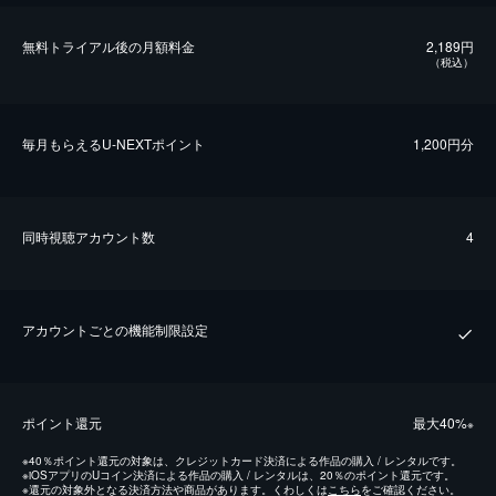
無料トライアル後の⽉額料金
2,189円
（税込）
毎⽉もらえるU-NEXTポイント
1,200円分
同時視聴アカウント数
4
アカウントごとの機能制限設定
ポイント還元
最⼤40%
※
※
40％ポイント還元の対象は、クレジットカード決済による作品の購入 / レンタルです。
※
iOSアプリのUコイン決済による作品の購入 / レンタルは、20％のポイント還元です。
※
還元の対象外となる決済方法や商品があります。くわしくは
こちら
をご確認ください。