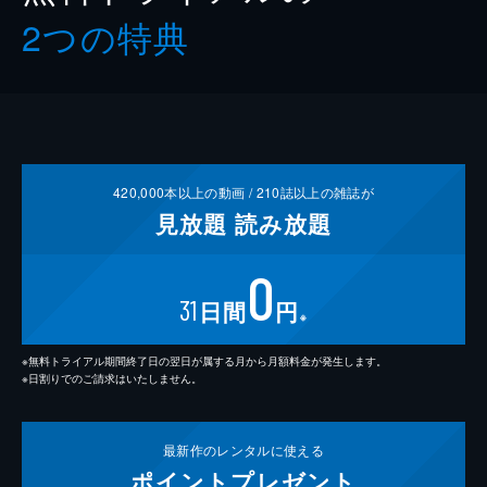
2つの特典
420,000
本以上の動画 /
210
誌以上の雑誌が
見放題
読み放題
0
31
日間
円
※
※無料トライアル期間終了日の翌日が属する月から月額料金が発生します。
※日割りでのご請求はいたしません。
最新作の
レンタルに使える
ポイント
プレゼント