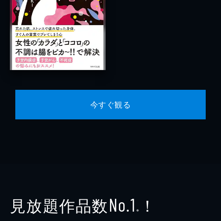
今すぐ観る
見放題作品数
！
No.1
※