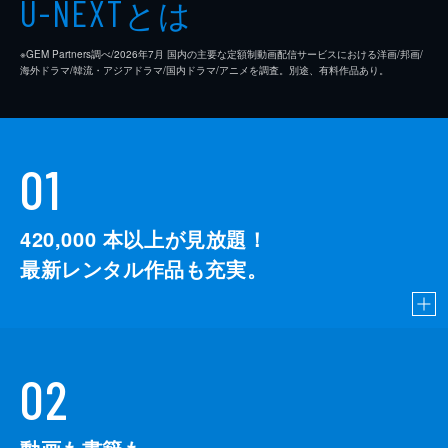
とは
U-NEXT
※GEM Partners調べ/2026年7⽉ 国内の主要な定額制動画配信サービスにおける洋画/邦画/
海外ドラマ/韓流・アジアドラマ/国内ドラマ/アニメを調査。別途、有料作品あり。
01
420,000
本以上が見放題！
最新レンタル作品も充実。
02