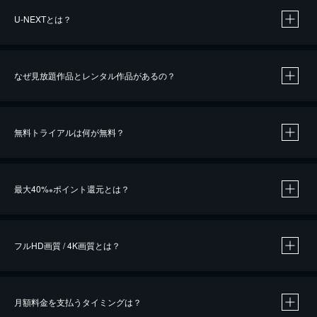
U-NEXTとは？
なぜ見放題作品とレンタル作品があるの？
無料トライアルは何が無料？
※
最大40%
ポイント還元とは？
※
※
作品によって必要なポイントが異なります。
フルHD画質 / 4K画質とは？
月額料金を支払うタイミングは？
※
40％ポイント還元の対象は、クレジットカード決済による作品の購入 / レンタルです。
※
iOSアプリのUコイン決済による作品の購入 / レンタルは、20％のポイント還元です。