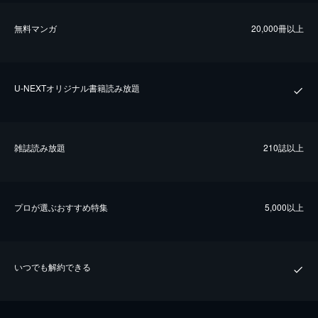
無料マンガ
20,000冊以上
U-NEXTオリジナル書籍読み放題
雑誌読み放題
210誌以上
プロが選ぶおすすめ特集
5,000以上
いつでも解約できる