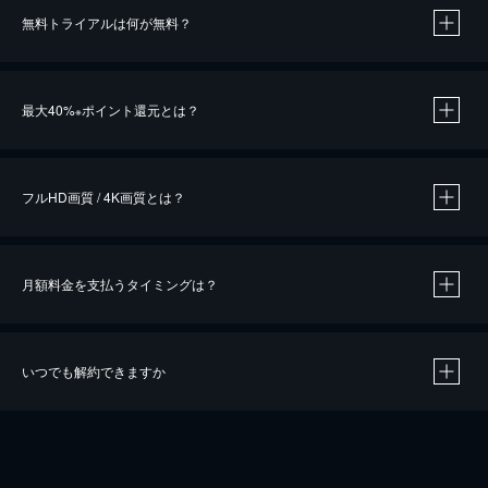
無料トライアルは何が無料？
※
最大40%
ポイント還元とは？
※
※
作品によって必要なポイントが異なります。
フルHD画質 / 4K画質とは？
月額料金を支払うタイミングは？
※
40％ポイント還元の対象は、クレジットカード決済による作品の購入 / レンタルです。
※
iOSアプリのUコイン決済による作品の購入 / レンタルは、20％のポイント還元です。
※
還元の対象外となる決済方法や商品があります。くわしくは
こちら
をご確認ください。
いつでも解約できますか