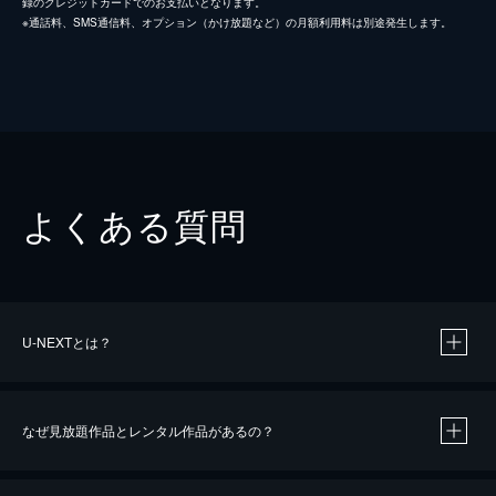
録のクレジットカードでのお支払いとなります。
※通話料、SMS通信料、オプション（かけ放題など）の月額利用料は別途発生します。
よくある質問
U-NEXTとは？
なぜ見放題作品とレンタル作品があるの？