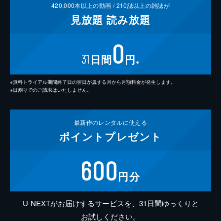
420,000
本以上の動画 /
210
誌以上の雑誌が
見放題
読み放題
0
31
日間
円
※
※無料トライアル期間終了日の翌日が属する月から月額料金が発生します。
※日割りでのご請求はいたしません。
最新作の
レンタルに使える
ポイント
プレゼント
600
円分
U-NEXTがお届けするサービスを、31日間ゆっくりと
お試しください。