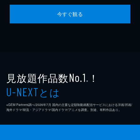
今すぐ観る
見放題作品数
！
No.1
※
とは
U-NEXT
※GEM Partners調べ/2026年7⽉ 国内の主要な定額制動画配信サービスにおける洋画/邦画/
海外ドラマ/韓流・アジアドラマ/国内ドラマ/アニメを調査。別途、有料作品あり。