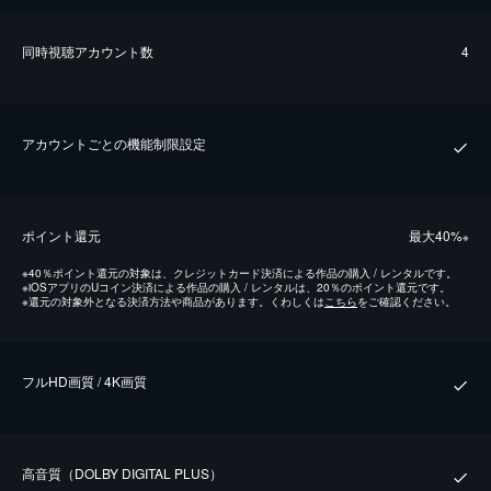
同時視聴アカウント数
4
アカウントごとの機能制限設定
ポイント還元
最⼤40%
※
※
40％ポイント還元の対象は、クレジットカード決済による作品の購入 / レンタルです。
※
iOSアプリのUコイン決済による作品の購入 / レンタルは、20％のポイント還元です。
※
還元の対象外となる決済方法や商品があります。くわしくは
こちら
をご確認ください。
フルHD画質 / 4K画質
⾼⾳質（DOLBY DIGITAL PLUS）