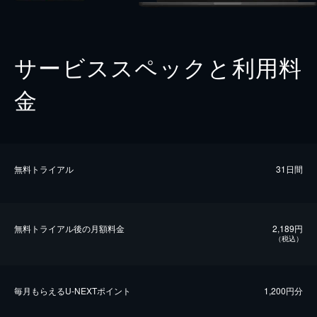
サービススペックと利用料
金
無料トライアル
31日間
無料トライアル後の⽉額料金
2,189円
（税込）
毎⽉もらえるU-NEXTポイント
1,200円分