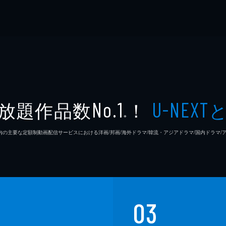
放題作品数
！
No.1
U-NEXT
※
26年7⽉ 国内の主要な定額制動画配信サービスにおける洋画/邦画/海外ドラマ/韓流・アジアドラマ/国内ドラ
03