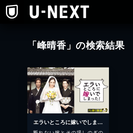
本文へスキップ
「峰晴香」の検索結果
エラいところに嫁いでしまった!
断れない嫁とその場しのぎの