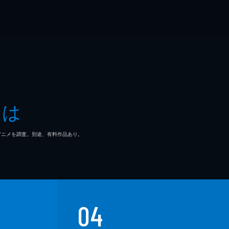
とは
マ/アニメを調査。別途、有料作品あり。
04