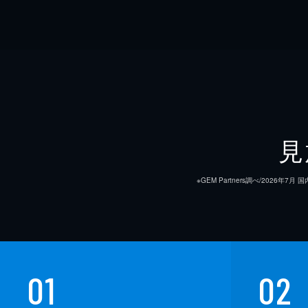
見
※GEM Partners調べ/20
01
02