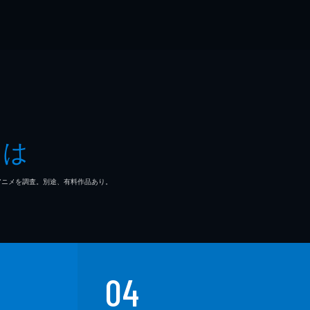
とは
マ/アニメを調査。別途、有料作品あり。
04