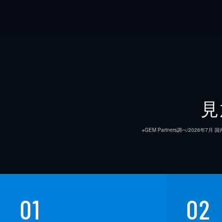
見
※GEM Partners調べ/20
01
02