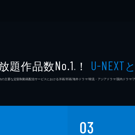
放題作品数
！
No.1
U-NEXT
※
26年7⽉ 国内の主要な定額制動画配信サービスにおける洋画/邦画/海外ドラマ/韓流・アジアドラマ/国内ドラ
03