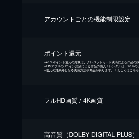
アカウントごとの機能制限設定
ポイント還元
※
40％ポイント還元の対象は、クレジットカード決済による作品の購入
※
iOSアプリのUコイン決済による作品の購入 / レンタルは、20％
※
還元の対象外となる決済方法や商品があります。くわしくは
こちら
フルHD画質 / 4K画質
⾼⾳質（DOLBY DIGITAL PLUS）