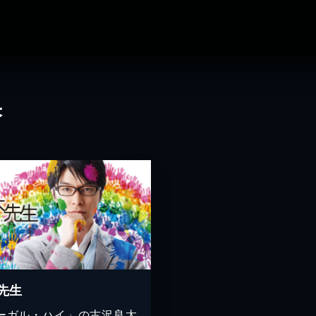
果
先生
ーガル・ハイ」の古沢良太