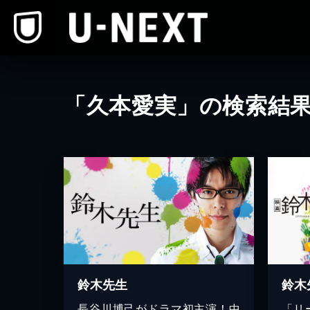
本文へスキップ
「久本愛実」の検索結
鈴木
鈴木先生
「リ
長谷川博己がドラマ初主演！中