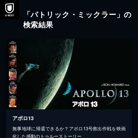
本文へスキップ
「パトリック・ミックラー」の
検索結果
アポロ13
無事地球に帰還できるか？アポロ13号救出作戦を映画
化した感動のトゥルーストーリー