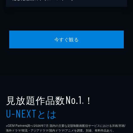
今すぐ観る
見放題作品数
！
No.1
※
とは
U-NEXT
※GEM Partners調べ/2026年7⽉ 国内の主要な定額制動画配信サービスにおける洋画/邦画/
海外ドラマ/韓流・アジアドラマ/国内ドラマ/アニメを調査。別途、有料作品あり。