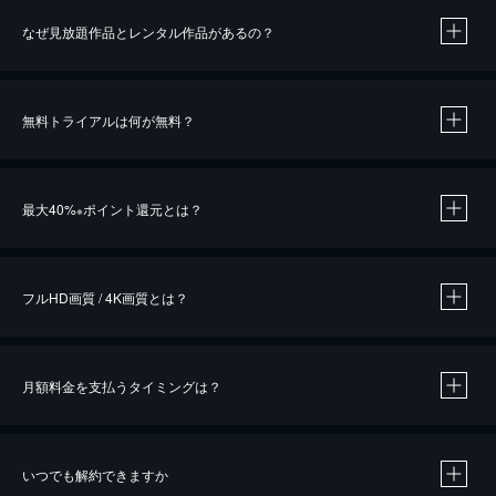
なぜ見放題作品とレンタル作品があるの？
無料トライアルは何が無料？
※
最大40%
ポイント還元とは？
※
※
作品によって必要なポイントが異なります。
フルHD画質 / 4K画質とは？
月額料金を支払うタイミングは？
※
40％ポイント還元の対象は、クレジットカード決済による作品の購入 / レンタルです。
※
iOSアプリのUコイン決済による作品の購入 / レンタルは、20％のポイント還元です。
※
還元の対象外となる決済方法や商品があります。くわしくは
こちら
をご確認ください。
いつでも解約できますか