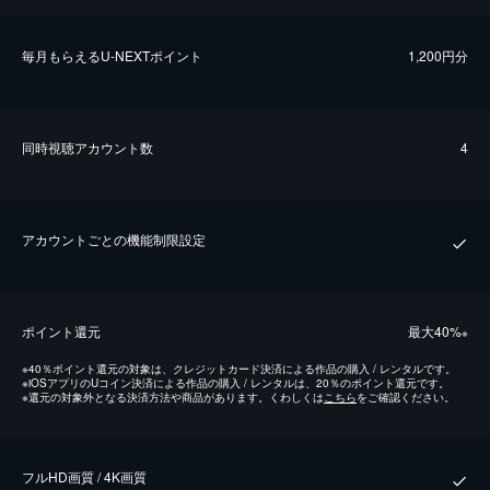
毎⽉もらえるU-NEXTポイント
1,200円分
同時視聴アカウント数
4
アカウントごとの機能制限設定
ポイント還元
最⼤40%
※
※
40％ポイント還元の対象は、クレジットカード決済による作品の購入 / レンタルです。
※
iOSアプリのUコイン決済による作品の購入 / レンタルは、20％のポイント還元です。
※
還元の対象外となる決済方法や商品があります。くわしくは
こちら
をご確認ください。
フルHD画質 / 4K画質