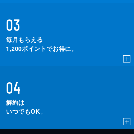
03
毎月もらえる
1,200
ポイントでお得に。
04
解約は
いつでもOK。