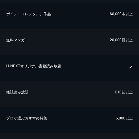
ポイント（レンタル）作品
60,000本以上
無料マンガ
20,000冊以上
U-NEXTオリジナル書籍読み放題
雑誌読み放題
210誌以上
プロが選ぶおすすめ特集
5,000以上