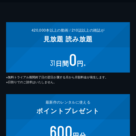
420,000
本以上の動画 /
210
誌以上の雑誌が
見放題
読み放題
0
31
日間
円
※
※無料トライアル期間終了日の翌日が属する月から月額料金が発生します。
※日割りでのご請求はいたしません。
最新作の
レンタルに使える
ポイント
プレゼント
600
円分