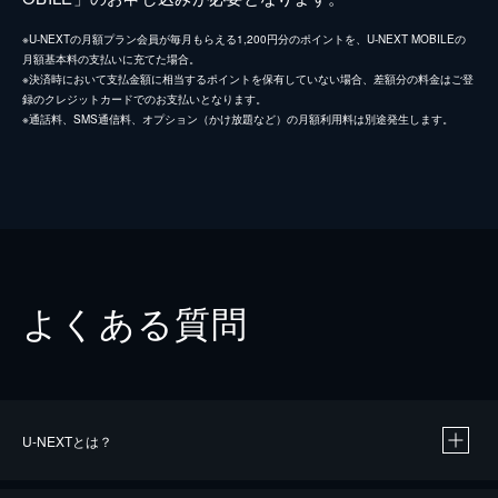
※U-NEXTの月額プラン会員が毎月もらえる1,200円分のポイントを、U-NEXT MOBILEの
月額基本料の支払いに充てた場合。
※決済時において支払金額に相当するポイントを保有していない場合、差額分の料金はご登
録のクレジットカードでのお支払いとなります。
※通話料、SMS通信料、オプション（かけ放題など）の月額利用料は別途発生します。
よくある質問
U-NEXTとは？