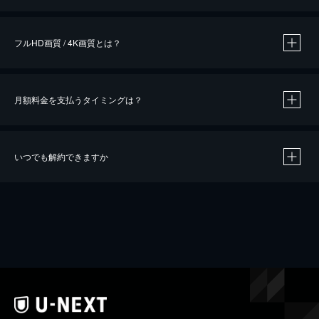
※
作品によって必要なポイントが異なります。
フルHD画質 / 4K画質とは？
月額料金を支払うタイミングは？
※
40％ポイント還元の対象は、クレジットカード決済による作品の購入 / レンタルです。
※
iOSアプリのUコイン決済による作品の購入 / レンタルは、20％のポイント還元です。
※
還元の対象外となる決済方法や商品があります。くわしくは
こちら
をご確認ください。
いつでも解約できますか
こちら