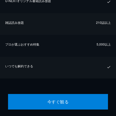
U-NEXTオリジナル書籍読み放題
雑誌読み放題
210誌以上
プロが選ぶおすすめ特集
5,000以上
いつでも解約できる
今すぐ観る