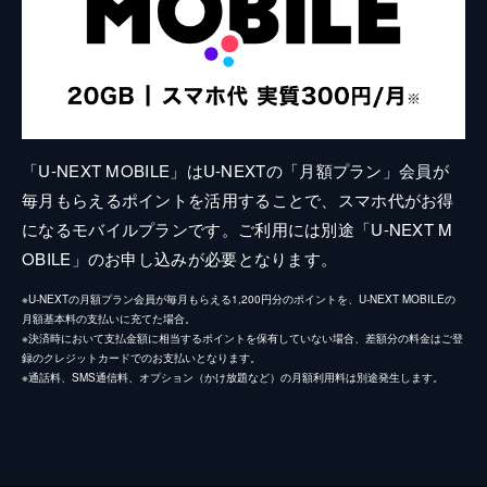
「U-NEXT MOBILE」はU-NEXTの「月額プラン」会員が
毎月もらえるポイントを活用することで、スマホ代がお得
になるモバイルプランです。ご利用には別途「U-NEXT M
OBILE」のお申し込みが必要となります。
※U-NEXTの月額プラン会員が毎月もらえる1,200円分のポイントを、U-NEXT MOBILEの
月額基本料の支払いに充てた場合。
※決済時において支払金額に相当するポイントを保有していない場合、差額分の料金はご登
録のクレジットカードでのお支払いとなります。
※通話料、SMS通信料、オプション（かけ放題など）の月額利用料は別途発生します。