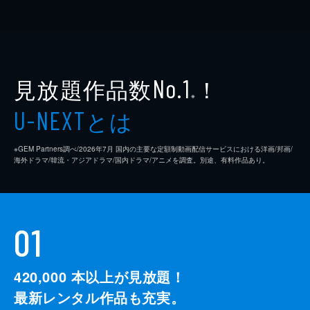
見放題作品数
！
No.1
※
とは
U-NEXT
※GEM Partners調べ/2026年7⽉ 国内の主要な定額制動画配信サービスにおける洋画/邦画/
海外ドラマ/韓流・アジアドラマ/国内ドラマ/アニメを調査。別途、有料作品あり。
01
420,000
本以上が見放題！
最新レンタル作品も充実。