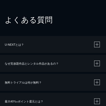
よくある質問
U-NEXTとは？
なぜ見放題作品とレンタル作品があるの？
無料トライアルは何が無料？
※
最大40%
ポイント還元とは？
※