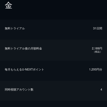
金
無料トライアル
31日間
無料トライアル後の⽉額料金
2,189円
（税込）
毎⽉もらえるU-NEXTポイント
1,200円分
同時視聴アカウント数
4