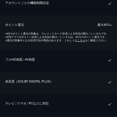
アカウントごとの機能制限設定
ポイント還元
最⼤40%
※
※
40％ポイント還元の対象は、クレジットカード決済による作品の購入 / レンタルです。
※
iOSアプリのUコイン決済による作品の購入 / レンタルは、20％のポイント還元です。
※
還元の対象外となる決済方法や商品があります。くわしくは
こちら
をご確認ください。
フルHD画質 / 4K画質
⾼⾳質（DOLBY DIGITAL PLUS）
テレビ / スマホ / PCなどに対応