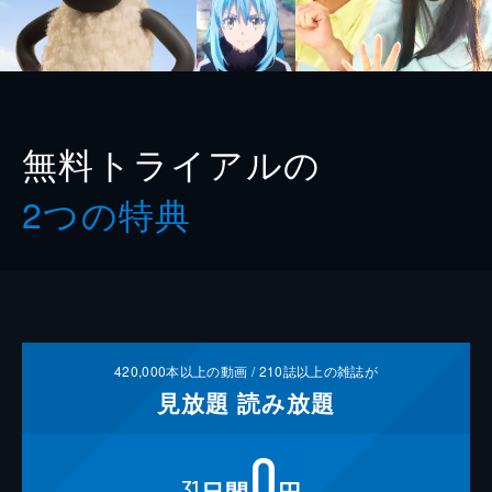
無料トライアルの
2つの特典
420,000
本以上の動画 /
210
誌以上の雑誌が
見放題
読み放題
0
31
日間
円