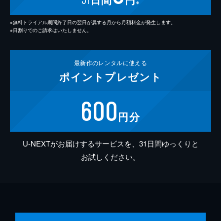
※
※無料トライアル期間終了日の翌日が属する月から月額料金が発生します。
※日割りでのご請求はいたしません。
最新作の
レンタルに使える
ポイント
プレゼント
600
円分
U-NEXTがお届けするサービスを、31日間ゆっくりと
お試しください。