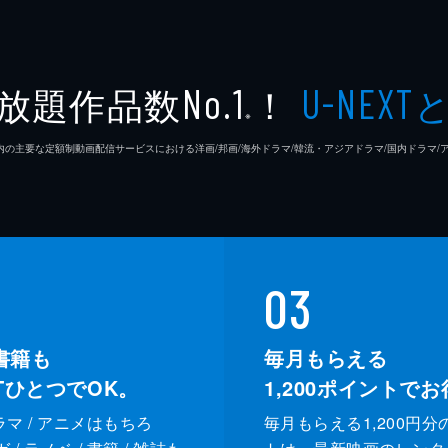
放題作品数
！
No.1
U-NEXT
※
26年7⽉ 国内の主要な定額制動画配信サービスにおける洋画/邦画/海外ドラマ/韓流・アジアドラマ/国内ドラ
03
書籍も
毎月もらえる
XTひとつでOK。
1,200
ポイントでお
ドラマ / アニメはもちろ
毎月もらえる1,200円分