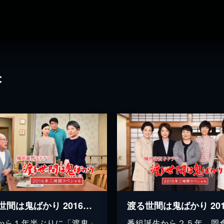
果
渡る世間は鬼ばかり 2016年二時間スペシャル(橋田壽賀子ドラマ)
から１年半ぶりに「渡鬼」
番組誕生から２５年。岡