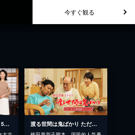
今すぐ観る
渡る世間は鬼ばかり 2015年二時間スペシャル(橋田壽賀子ドラマ)
渡る世間は鬼ばかり ただいま!!2週連続スペシャル(橋田壽賀子ドラマ)
倉大吉
橋田壽賀子脚本。国民的人気番