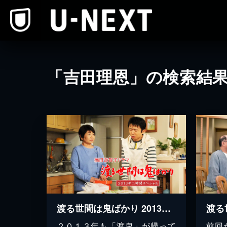
本文へスキップ
「吉田理恩」の検索結
渡る世間は鬼ばかり 2013年二時間スペシャル(橋田壽賀子ドラマ)
２０１３年も「渡鬼」が帰って
前回