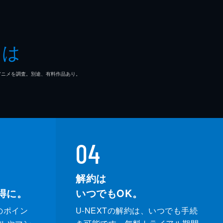
とは
マ/アニメを調査。別途、有料作品あり。
04
解約は
得に。
いつでもOK。
のポイン
U-NEXTの解約は、いつでも手続