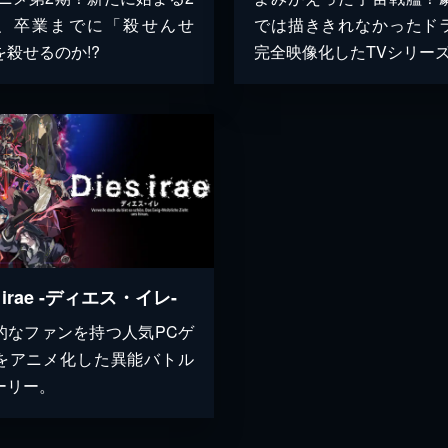
、卒業までに「殺せんせ
では描ききれなかったド
を殺せるのか!?
完全映像化したTVシリー
s irae -ディエス・イレ-
的なファンを持つ人気PCゲ
をアニメ化した異能バトル
ーリー。