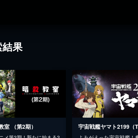
索結果
教室 （第2期）
アニメ第2期！新たに始まる2
よみがえった宇宙戦艦！