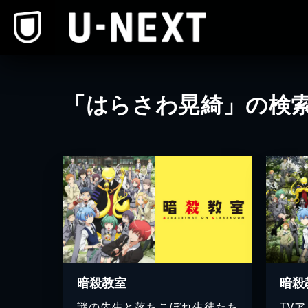
本文へスキップ
「はらさわ晃綺」の検
暗殺教室
暗殺
謎の先生と落ちこぼれ生徒たち
TV