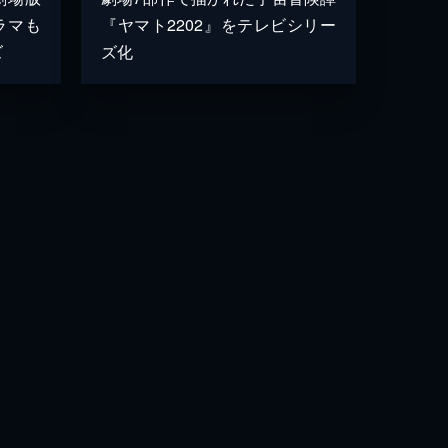
ラマも
『ヤマト2202』をテレビシリー
ズ
ズ化