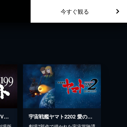
今すぐ観る
宇宙戦艦ヤマト2199（TV版）
宇宙戦艦ヤマト2202 愛の戦士たち
劇場版
劇場7部作で描かれた宇宙冒険譚