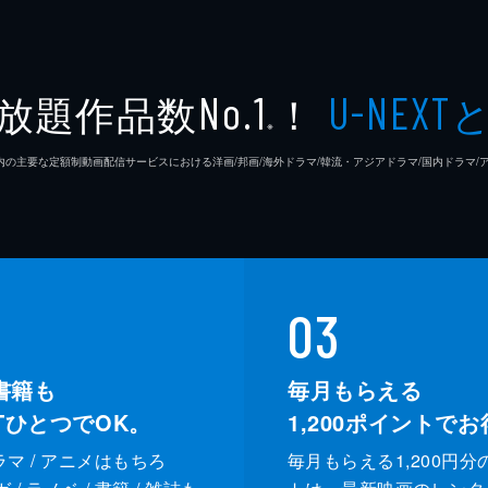
放題作品数
！
No.1
U-NEXT
※
26年7⽉ 国内の主要な定額制動画配信サービスにおける洋画/邦画/海外ドラマ/韓流・アジアドラマ/国内ドラ
03
書籍も
毎月もらえる
XTひとつでOK。
1,200
ポイントでお
ドラマ / アニメはもちろ
毎月もらえる1,200円分