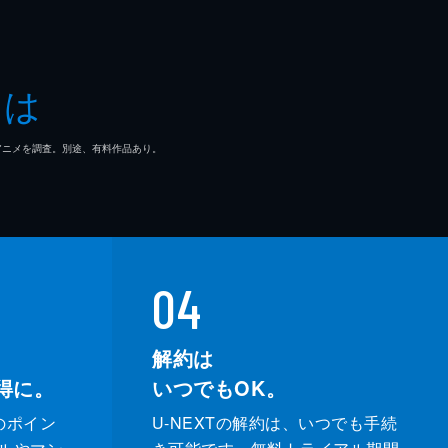
とは
マ/アニメを調査。別途、有料作品あり。
04
解約は
得に。
いつでもOK。
のポイン
U-NEXTの解約は、いつでも手続