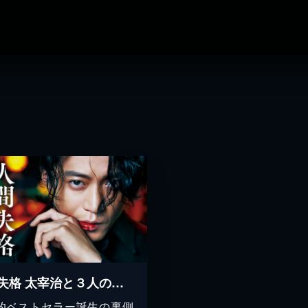
人間失格 太宰治と３人の女たち
的ベストセラー誕生の裏側