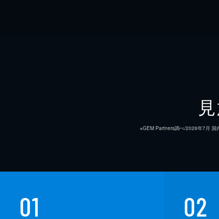
見
※GEM Partners調べ/20
01
02