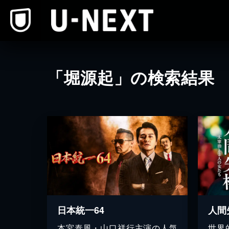
本文へスキップ
「堀源起」の検索結果
日本統一64
本宮泰風・山口祥行主演の人気
世界