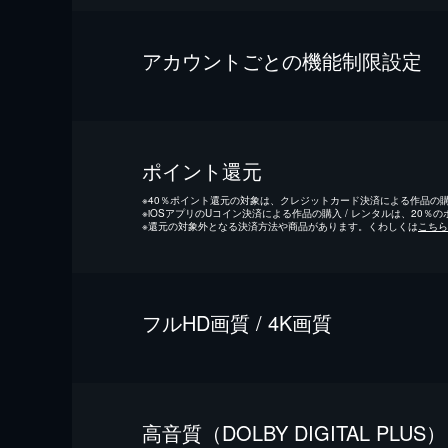
アカウントごとの機能制限設定
ポイント還元
※
40％ポイント還元の対象は、クレジットカード決済による作品の購入
※
iOSアプリのUコイン決済による作品の購入 / レンタルは、20％
※
還元の対象外となる決済方法や商品があります。くわしくは
こちら
フルHD画質 / 4K画質
⾼⾳質（DOLBY DIGITAL PLUS）