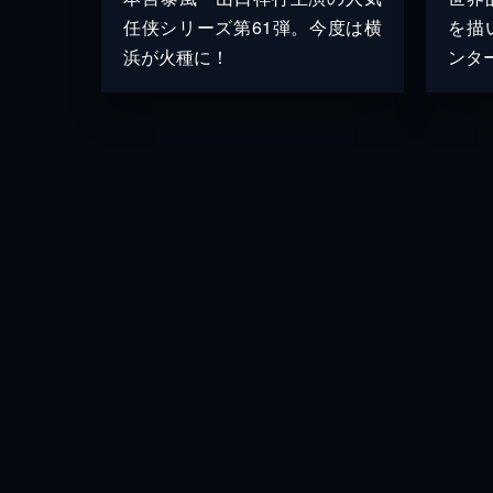
任侠シリーズ第61弾。今度は横
を描
浜が火種に！
ンタ