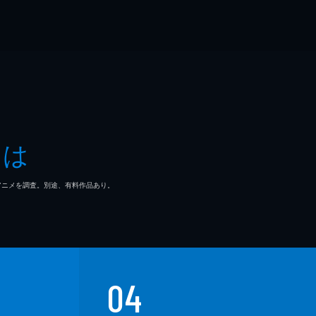
とは
マ/アニメを調査。別途、有料作品あり。
04