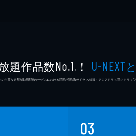
放題作品数
！
No.1
U-NEXT
※
26年7⽉ 国内の主要な定額制動画配信サービスにおける洋画/邦画/海外ドラマ/韓流・アジアドラマ/国内ドラ
03