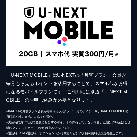
「U-NEXT MOBILE」はU-NEXTの「月額プラン」会員が
毎月もらえるポイントを活用することで、スマホ代がお得
になるモバイルプランです。ご利用には別途「U-NEXT M
OBILE」のお申し込みが必要となります。
※U-NEXTの月額プラン会員が毎月もらえる1,200円分のポイントを、U-NEXT MOBILEの
月額基本料の支払いに充てた場合。
※決済時において支払金額に相当するポイントを保有していない場合、差額分の料金はご登
録のクレジットカードでのお支払いとなります。
※通話料、SMS通信料、オプション（かけ放題など）の月額利用料は別途発生します。