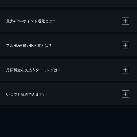
※
最大40%
ポイント還元とは？
※
※
作品によって必要なポイントが異なります。
フルHD画質 / 4K画質とは？
月額料金を支払うタイミングは？
※
40％ポイント還元の対象は、クレジットカード決済による作品の購入 / レンタルです。
※
iOSアプリのUコイン決済による作品の購入 / レンタルは、20％のポイント還元です。
※
還元の対象外となる決済方法や商品があります。くわしくは
こちら
をご確認ください。
いつでも解約できますか
こちら