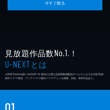
今すぐ観る
見放題作品数
！
No.1
※
とは
U-NEXT
※GEM Partners調べ/2026年7⽉ 国内の主要な定額制動画配信サービスにおける洋画/邦画/
海外ドラマ/韓流・アジアドラマ/国内ドラマ/アニメを調査。別途、有料作品あり。
01