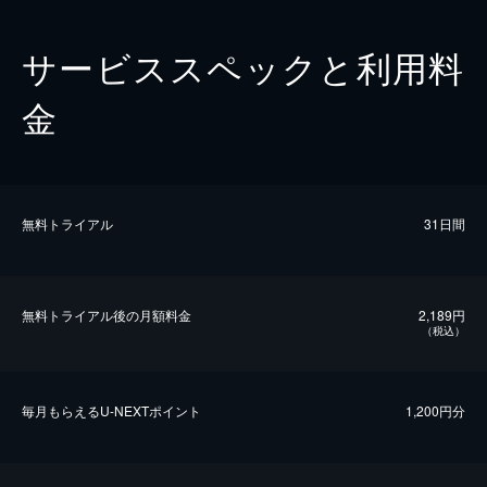
サービススペックと利用料
金
無料トライアル
31日間
無料トライアル後の⽉額料金
2,189円
（税込）
毎⽉もらえるU-NEXTポイント
1,200円分