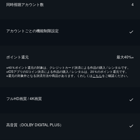
同時視聴アカウント数
4
アカウントごとの機能制限設定
ポイント還元
最⼤40%
※
※
40％ポイント還元の対象は、クレジットカード決済による作品の購入 / レンタルです。
※
iOSアプリのUコイン決済による作品の購入 / レンタルは、20％のポイント還元です。
※
還元の対象外となる決済方法や商品があります。くわしくは
こちら
をご確認ください。
フルHD画質 / 4K画質
⾼⾳質（DOLBY DIGITAL PLUS）