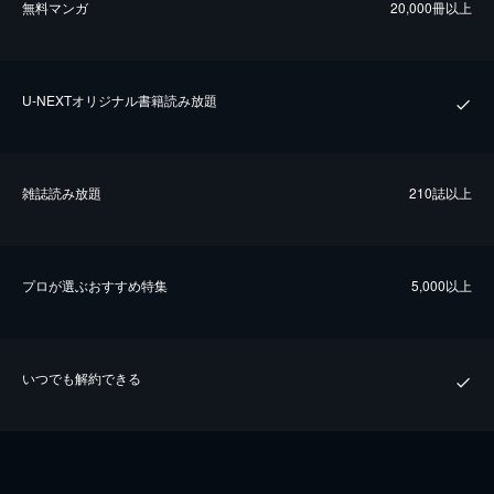
無料マンガ
20,000冊以上
U-NEXTオリジナル書籍読み放題
雑誌読み放題
210誌以上
プロが選ぶおすすめ特集
5,000以上
いつでも解約できる