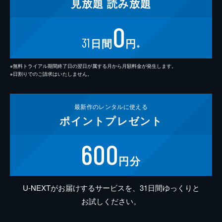
見放題
読み放題
0
31
日間
円
※
※無料トライアル期間終了日の翌日が属する月から月額料金が発生します。
※日割りでのご請求はいたしません。
最新作の
レンタルに使える
ポイント
プレゼント
600
円分
U-NEXTがお届けするサービスを、31日間ゆっくりと
お試しください。