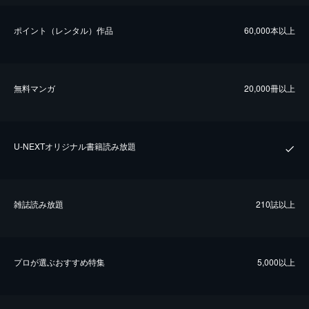
ポイント（レンタル）作品
60,000本以上
無料マンガ
20,000冊以上
U-NEXTオリジナル書籍読み放題
雑誌読み放題
210誌以上
プロが選ぶおすすめ特集
5,000以上