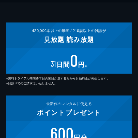
420,000
本以上の動画 /
210
誌以上の雑誌が
見放題
読み放題
0
31
日間
円
※
※無料トライアル期間終了日の翌日が属する月から月額料金が発生します。
※日割りでのご請求はいたしません。
最新作の
レンタルに使える
ポイント
プレゼント
600
円分