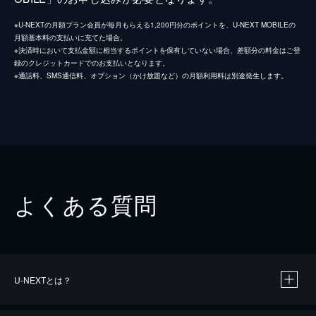
※U-NEXTの月額プラン会員が毎月もらえる1,200円分のポイントを、U-NEXT MOBILEの
月額基本料の支払いに充てた場合。
※決済時において支払金額に相当するポイントを保有していない場合、差額分の料金はご登
録のクレジットカードでのお支払いとなります。
※通話料、SMS通信料、オプション（かけ放題など）の月額利用料は別途発生します。
よくある質問
U-NEXTとは？