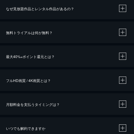
なぜ見放題作品とレンタル作品があるの？
無料トライアルは何が無料？
※
最大40%
ポイント還元とは？
※
※
作品によって必要なポイントが異なります。
フルHD画質 / 4K画質とは？
月額料金を支払うタイミングは？
※
40％ポイント還元の対象は、クレジットカード決済による作品の購入 / レンタルです。
※
iOSアプリのUコイン決済による作品の購入 / レンタルは、20％のポイント還元です。
※
還元の対象外となる決済方法や商品があります。くわしくは
こちら
をご確認ください。
いつでも解約できますか