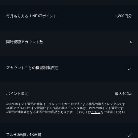
毎⽉もらえるU-NEXTポイント
1,200円分
同時視聴アカウント数
4
アカウントごとの機能制限設定
ポイント還元
最⼤40%
※
※
40％ポイント還元の対象は、クレジットカード決済による作品の購入 / レンタルです。
※
iOSアプリのUコイン決済による作品の購入 / レンタルは、20％のポイント還元です。
※
還元の対象外となる決済方法や商品があります。くわしくは
こちら
をご確認ください。
フルHD画質 / 4K画質