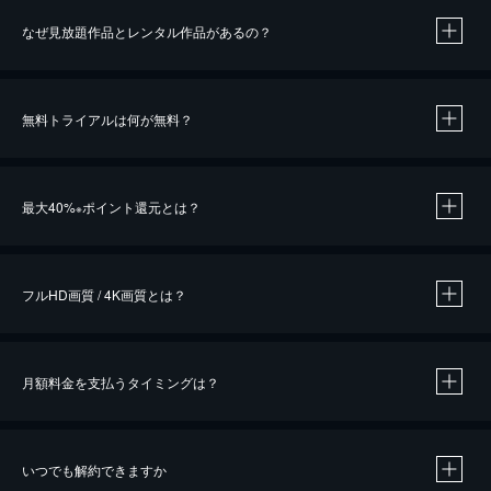
なぜ見放題作品とレンタル作品があるの？
無料トライアルは何が無料？
※
最大40%
ポイント還元とは？
※
※
作品によって必要なポイントが異なります。
フルHD画質 / 4K画質とは？
月額料金を支払うタイミングは？
※
40％ポイント還元の対象は、クレジットカード決済による作品の購入 / レンタルです。
※
iOSアプリのUコイン決済による作品の購入 / レンタルは、20％のポイント還元です。
※
還元の対象外となる決済方法や商品があります。くわしくは
こちら
をご確認ください。
いつでも解約できますか