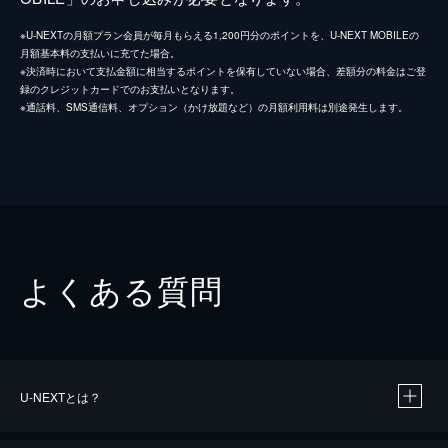
※U-NEXTの月額プラン会員が毎月もらえる1,200円分のポイントを、U-NEXT MOBILEの
月額基本料の支払いに充てた場合。
※決済時において支払金額に相当するポイントを保有していない場合、差額分の料金はご登
録のクレジットカードでのお支払いとなります。
※通話料、SMS通信料、オプション（かけ放題など）の月額利用料は別途発生します。
よくある質問
U-NEXTとは？