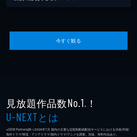
今すぐ観る
見放題作品数
！
No.1
※
とは
U-NEXT
※GEM Partners調べ/2026年7⽉ 国内の主要な定額制動画配信サービスにおける洋画/邦画/
海外ドラマ/韓流・アジアドラマ/国内ドラマ/アニメを調査。別途、有料作品あり。