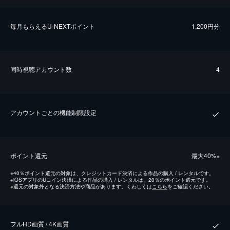
毎⽉もらえるU-NEXTポイント
1,200円分
同時視聴アカウント数
4
アカウントごとの機能制限設定
ポイント還元
最⼤40%
※
※
40％ポイント還元の対象は、クレジットカード決済による作品の購入 / レンタルです。
※
iOSアプリのUコイン決済による作品の購入 / レンタルは、20％のポイント還元です。
※
還元の対象外となる決済方法や商品があります。くわしくは
こちら
をご確認ください。
フルHD画質 / 4K画質