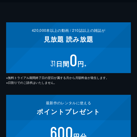
420,000
本以上の動画 /
210
誌以上の雑誌が
見放題
読み放題
0
31
日間
円
※
※無料トライアル期間終了日の翌日が属する月から月額料金が発生します。
※日割りでのご請求はいたしません。
最新作の
レンタルに使える
ポイント
プレゼント
600
円分