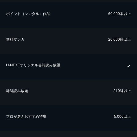
ポイント（レンタル）作品
60,000本以上
無料マンガ
20,000冊以上
U-NEXTオリジナル書籍読み放題
雑誌読み放題
210誌以上
プロが選ぶおすすめ特集
5,000以上