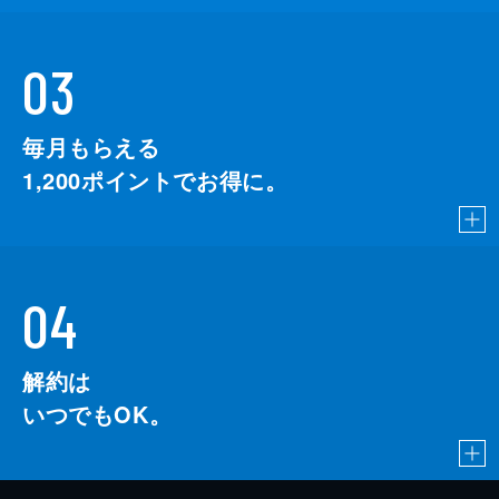
03
毎月もらえる
1,200
ポイントでお得に。
04
解約は
いつでもOK。