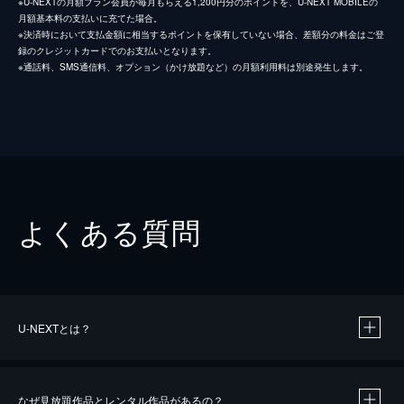
※U-NEXTの月額プラン会員が毎月もらえる1,200円分のポイントを、U-NEXT MOBILEの
月額基本料の支払いに充てた場合。
※決済時において支払金額に相当するポイントを保有していない場合、差額分の料金はご登
録のクレジットカードでのお支払いとなります。
※通話料、SMS通信料、オプション（かけ放題など）の月額利用料は別途発生します。
よくある質問
U-NEXTとは？
なぜ見放題作品とレンタル作品があるの？