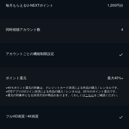
毎⽉もらえるU-NEXTポイント
1,200円分
同時視聴アカウント数
4
アカウントごとの機能制限設定
ポイント還元
最⼤40%
※
※
40％ポイント還元の対象は、クレジットカード決済による作品の購入 / レンタルです。
※
iOSアプリのUコイン決済による作品の購入 / レンタルは、20％のポイント還元です。
※
還元の対象外となる決済方法や商品があります。くわしくは
こちら
をご確認ください。
フルHD画質 / 4K画質