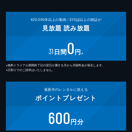
420,000
本以上の動画 /
210
誌以上の雑誌が
見放題
読み放題
0
31
日間
円
※
※無料トライアル期間終了日の翌日が属する月から月額料金が発生します。
※日割りでのご請求はいたしません。
最新作の
レンタルに使える
ポイント
プレゼント
600
円分