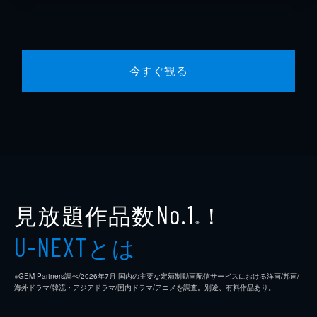
今すぐ観る
見放題作品数
！
No.1
※
とは
U-NEXT
※GEM Partners調べ/2026年7⽉ 国内の主要な定額制動画配信サービスにおける洋画/邦画/
海外ドラマ/韓流・アジアドラマ/国内ドラマ/アニメを調査。別途、有料作品あり。