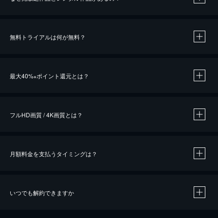
無料トライアルは何が無料？
※
最大40%
ポイント還元とは？
※
※
作品によって必要なポイントが異なります。
フルHD画質 / 4K画質とは？
月額料金を支払うタイミングは？
※
40％ポイント還元の対象は、クレジットカード決済による作品の購入 / レンタルです。
※
iOSアプリのUコイン決済による作品の購入 / レンタルは、20％のポイント還元です。
※
還元の対象外となる決済方法や商品があります。くわしくは
こちら
をご確認ください。
いつでも解約できますか