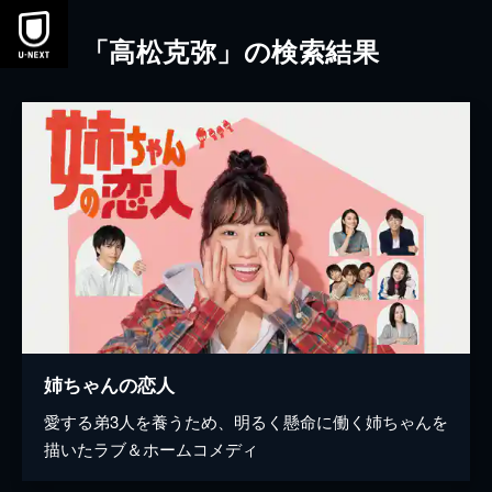
本文へスキップ
「高松克弥」の検索結果
姉ちゃんの恋人
愛する弟3人を養うため、明るく懸命に働く姉ちゃんを
描いたラブ＆ホームコメディ