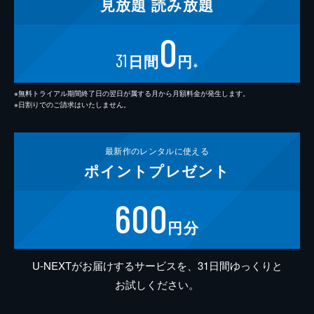
見放題
読み放題
0
31
日間
円
※
※無料トライアル期間終了日の翌日が属する月から月額料金が発生します。
※日割りでのご請求はいたしません。
最新作の
レンタルに使える
ポイント
プレゼント
600
円分
U-NEXTがお届けするサービスを、31日間ゆっくりと
お試しください。