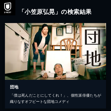
本文へスキップ
「小笠原弘晃」の検索結果
団地
「僕は死んだことにしてくれ！」、個性派俳優たちが
織りなすオフビートな団地コメディ