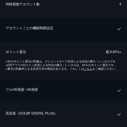
同時視聴アカウント数
4
アカウントごとの機能制限設定
ポイント還元
最⼤40%
※
※
40％ポイント還元の対象は、クレジットカード決済による作品の購入 / レンタルです。
※
iOSアプリのUコイン決済による作品の購入 / レンタルは、20％のポイント還元です。
※
還元の対象外となる決済方法や商品があります。くわしくは
こちら
をご確認ください。
フルHD画質 / 4K画質
⾼⾳質（DOLBY DIGITAL PLUS）