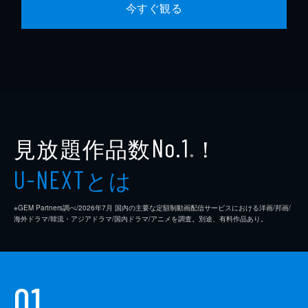
今すぐ観る
見放題作品数
！
No.1
※
とは
U-NEXT
※GEM Partners調べ/2026年7⽉ 国内の主要な定額制動画配信サービスにおける洋画/邦画/
海外ドラマ/韓流・アジアドラマ/国内ドラマ/アニメを調査。別途、有料作品あり。
01