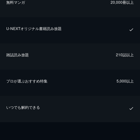
無料マンガ
20,000冊以上
U-NEXTオリジナル書籍読み放題
雑誌読み放題
210誌以上
プロが選ぶおすすめ特集
5,000以上
いつでも解約できる