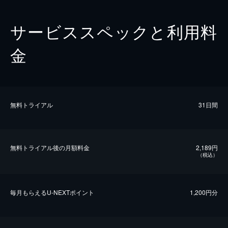
サービススペックと利用料
金
無料トライアル
31日間
無料トライアル後の⽉額料金
2,189円
（税込）
毎⽉もらえるU-NEXTポイント
1,200円分