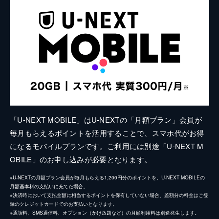
「U-NEXT MOBILE」はU-NEXTの「月額プラン」会員が
毎月もらえるポイントを活用することで、スマホ代がお得
になるモバイルプランです。ご利用には別途「U-NEXT M
OBILE」のお申し込みが必要となります。
※U-NEXTの月額プラン会員が毎月もらえる1,200円分のポイントを、U-NEXT MOBILEの
月額基本料の支払いに充てた場合。
※決済時において支払金額に相当するポイントを保有していない場合、差額分の料金はご登
録のクレジットカードでのお支払いとなります。
※通話料、SMS通信料、オプション（かけ放題など）の月額利用料は別途発生します。