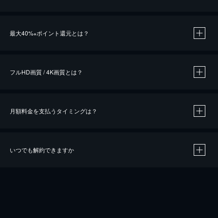
※
最大40%
ポイント還元とは？
※
※
作品によって必要なポイントが異なります。
フルHD画質 / 4K画質とは？
月額料金を支払うタイミングは？
※
40％ポイント還元の対象は、クレジットカード決済による作品の購入 / レンタルです。
※
iOSアプリのUコイン決済による作品の購入 / レンタルは、20％のポイント還元です。
※
還元の対象外となる決済方法や商品があります。くわしくは
こちら
をご確認ください。
いつでも解約できますか
こちら