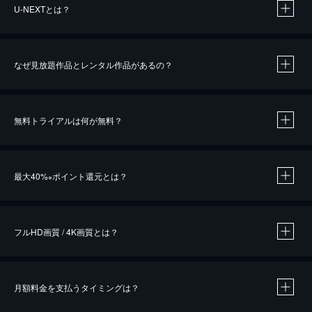
U-NEXTとは？
なぜ見放題作品とレンタル作品があるの？
無料トライアルは何が無料？
※
最大40%
ポイント還元とは？
※
※
作品によって必要なポイントが異なります。
フルHD画質 / 4K画質とは？
月額料金を支払うタイミングは？
※
40％ポイント還元の対象は、クレジットカード決済による作品の購入 / レンタルです。
※
iOSアプリのUコイン決済による作品の購入 / レンタルは、20％のポイント還元です。
※
還元の対象外となる決済方法や商品があります。くわしくは
こちら
をご確認ください。