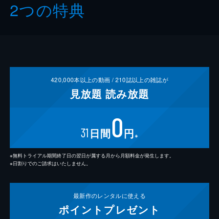
2つの特典
420,000
本以上の動画 /
210
誌以上の雑誌が
見放題
読み放題
0
31
日間
円
※
※無料トライアル期間終了日の翌日が属する月から月額料金が発生します。
※日割りでのご請求はいたしません。
最新作の
レンタルに使える
ポイント
プレゼント