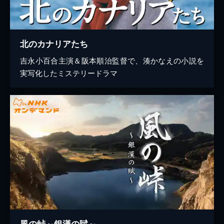
北のカナリアたち
吉永小百合主演＆阪本順治監督で、湊かなえの小説を
実写化したミステリードラマ
風の峠～銀漢の賦～