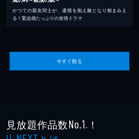
かつての親友同士が、遺恨を抱え敵となり相まみえ
る！緊迫感たっぷりの友情ドラマ
今すぐ観る
見放題作品数
！
No.1
※
とは
U-NEXT