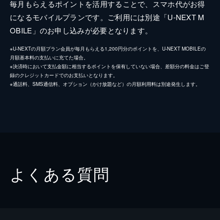
毎月もらえるポイントを活用することで、スマホ代がお得
になるモバイルプランです。ご利用には別途「U-NEXT M
OBILE」のお申し込みが必要となります。
※U-NEXTの月額プラン会員が毎月もらえる1,200円分のポイントを、U-NEXT MOBILEの
月額基本料の支払いに充てた場合。
※決済時において支払金額に相当するポイントを保有していない場合、差額分の料金はご登
録のクレジットカードでのお支払いとなります。
※通話料、SMS通信料、オプション（かけ放題など）の月額利用料は別途発生します。
よくある質問