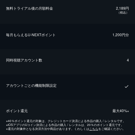
無料トライアル後の⽉額料金
2,189円
（税込）
毎⽉もらえるU-NEXTポイント
1,200円分
同時視聴アカウント数
4
アカウントごとの機能制限設定
ポイント還元
最⼤40%
※
※
40％ポイント還元の対象は、クレジットカード決済による作品の購入 / レンタルです。
※
iOSアプリのUコイン決済による作品の購入 / レンタルは、20％のポイント還元です。
※
還元の対象外となる決済方法や商品があります。くわしくは
こちら
をご確認ください。