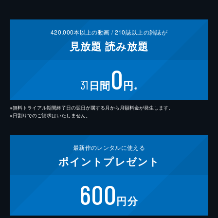
420,000
本以上の動画 /
210
誌以上の雑誌が
見放題
読み放題
0
31
日間
円
※
※無料トライアル期間終了日の翌日が属する月から月額料金が発生します。
※日割りでのご請求はいたしません。
最新作の
レンタルに使える
ポイント
プレゼント
600
円分