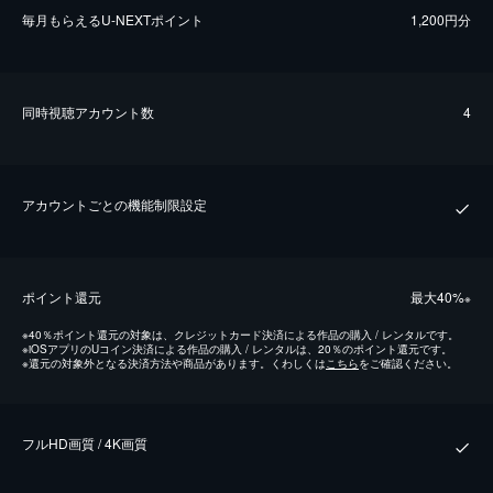
毎⽉もらえるU-NEXTポイント
1,200円分
同時視聴アカウント数
4
アカウントごとの機能制限設定
ポイント還元
最⼤40%
※
※
40％ポイント還元の対象は、クレジットカード決済による作品の購入 / レンタルです。
※
iOSアプリのUコイン決済による作品の購入 / レンタルは、20％のポイント還元です。
※
還元の対象外となる決済方法や商品があります。くわしくは
こちら
をご確認ください。
フルHD画質 / 4K画質