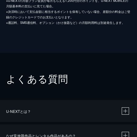
※U-NEXTの月額プラン会員が毎月もらえる1,200円分のポイントを、U-NEXT MOBILEの
月額基本料の支払いに充てた場合。
※決済時において支払金額に相当するポイントを保有していない場合、差額分の料金はご登
録のクレジットカードでのお支払いとなります。
※通話料、SMS通信料、オプション（かけ放題など）の月額利用料は別途発生します。
よくある質問
U-NEXTとは？
なぜ見放題作品とレンタル作品があるの？