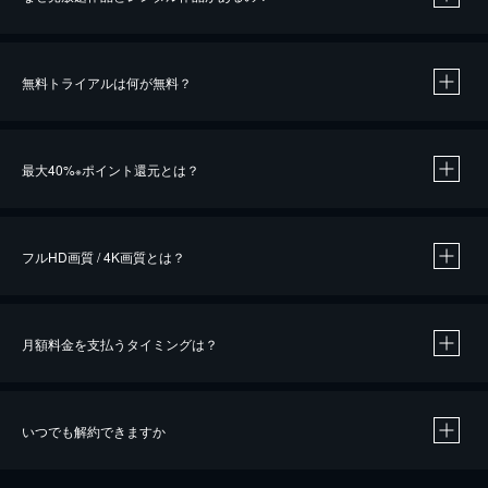
無料トライアルは何が無料？
※
最大40%
ポイント還元とは？
※
※
作品によって必要なポイントが異なります。
フルHD画質 / 4K画質とは？
月額料金を支払うタイミングは？
※
40％ポイント還元の対象は、クレジットカード決済による作品の購入 / レンタルです。
※
iOSアプリのUコイン決済による作品の購入 / レンタルは、20％のポイント還元です。
※
還元の対象外となる決済方法や商品があります。くわしくは
こちら
をご確認ください。
いつでも解約できますか