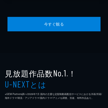
今すぐ観る
見放題作品数
！
No.1
※
とは
U-NEXT
※GEM Partners調べ/2026年7⽉ 国内の主要な定額制動画配信サービスにおける洋画/邦画/
海外ドラマ/韓流・アジアドラマ/国内ドラマ/アニメを調査。別途、有料作品あり。