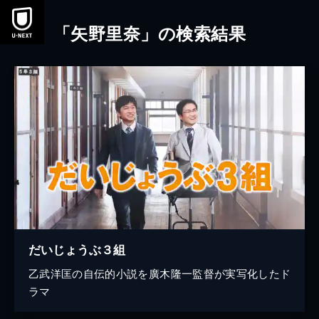
本文へスキップ
「矢野里奈」の検索結果
だいじょうぶ３組
乙武洋匡の自伝的小説を廣木隆一監督が実写化したド
ラマ