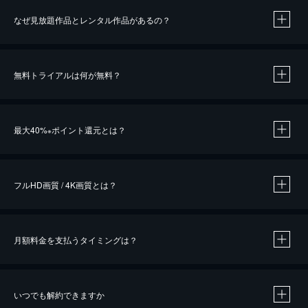
なぜ見放題作品とレンタル作品があるの？
無料トライアルは何が無料？
※
最大40%
ポイント還元とは？
※
※
作品によって必要なポイントが異なります。
フルHD画質 / 4K画質とは？
月額料金を支払うタイミングは？
※
40％ポイント還元の対象は、クレジットカード決済による作品の購入 / レンタルです。
※
iOSアプリのUコイン決済による作品の購入 / レンタルは、20％のポイント還元です。
※
還元の対象外となる決済方法や商品があります。くわしくは
こちら
をご確認ください。
いつでも解約できますか