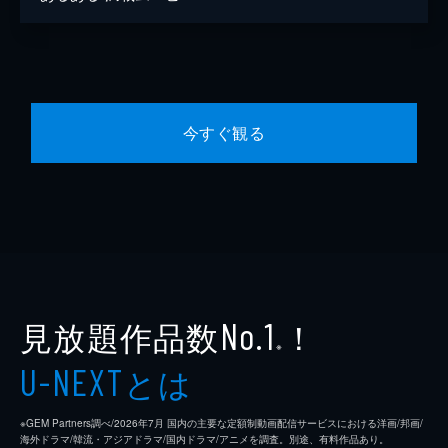
今すぐ観る
見放題作品数
！
No.1
※
とは
U-NEXT
※GEM Partners調べ/2026年7⽉ 国内の主要な定額制動画配信サービスにおける洋画/邦画/
海外ドラマ/韓流・アジアドラマ/国内ドラマ/アニメを調査。別途、有料作品あり。