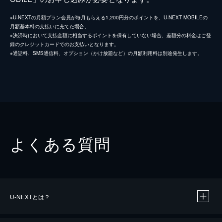
※U-NEXTの月額プラン会員が毎月もらえる1,200円分のポイントを、U-NEXT MOBILEの
月額基本料の支払いに充てた場合。
※決済時において支払金額に相当するポイントを保有していない場合、差額分の料金はご登
録のクレジットカードでのお支払いとなります。
※通話料、SMS通信料、オプション（かけ放題など）の月額利用料は別途発生します。
よくある質問
U-NEXTとは？