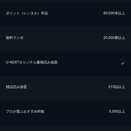
ポイント（レンタル）作品
60,000本以上
無料マンガ
20,000冊以上
U-NEXTオリジナル書籍読み放題
雑誌読み放題
210誌以上
プロが選ぶおすすめ特集
5,000以上