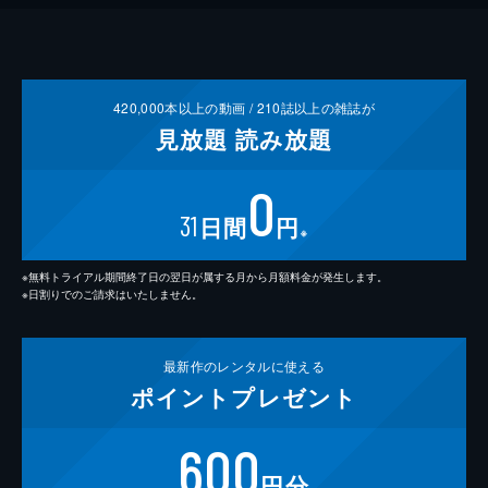
420,000
本以上の動画 /
210
誌以上の雑誌が
見放題
読み放題
0
31
日間
円
※
※無料トライアル期間終了日の翌日が属する月から月額料金が発生します。
※日割りでのご請求はいたしません。
最新作の
レンタルに使える
ポイント
プレゼント
600
円分