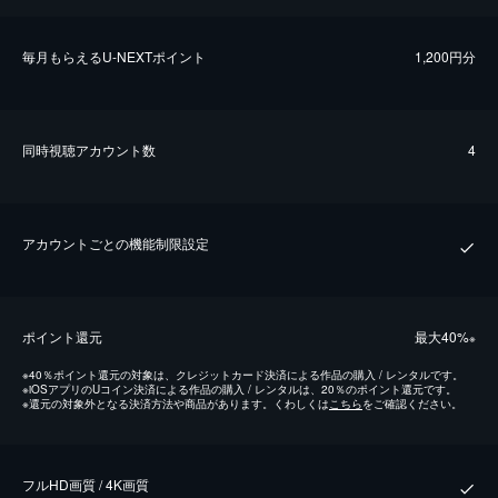
毎⽉もらえるU-NEXTポイント
1,200円分
同時視聴アカウント数
4
アカウントごとの機能制限設定
ポイント還元
最⼤40%
※
※
40％ポイント還元の対象は、クレジットカード決済による作品の購入 / レンタルです。
※
iOSアプリのUコイン決済による作品の購入 / レンタルは、20％のポイント還元です。
※
還元の対象外となる決済方法や商品があります。くわしくは
こちら
をご確認ください。
フルHD画質 / 4K画質