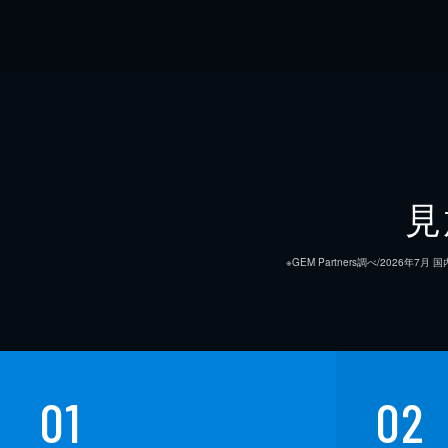
見
※GEM Partners調べ/20
01
02