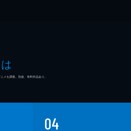
とは
マ/アニメを調査。別途、有料作品あり。
04