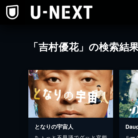
本文へスキップ
「吉村優花」の検索結
となりの宇宙人
Daug
ちょっと不思議でグッと官能
ルー