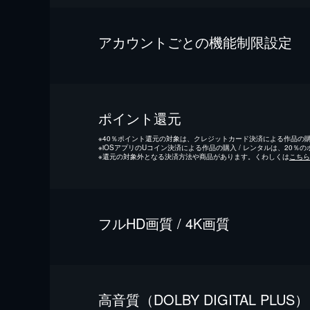
アカウントごとの機能制限設定
ポイント還元
※
40％ポイント還元の対象は、クレジットカード決済による作品の購入
※
iOSアプリのUコイン決済による作品の購入 / レンタルは、20％
※
還元の対象外となる決済方法や商品があります。くわしくは
こちら
フルHD画質 / 4K画質
⾼⾳質（DOLBY DIGITAL PLUS）