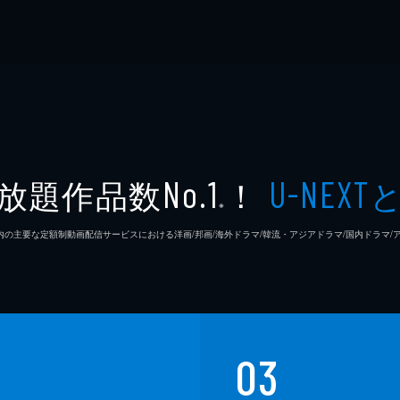
放題作品数
！
No.1
U-NEXT
※
26年7⽉ 国内の主要な定額制動画配信サービスにおける洋画/邦画/海外ドラマ/韓流・アジアドラマ/国内ドラ
03