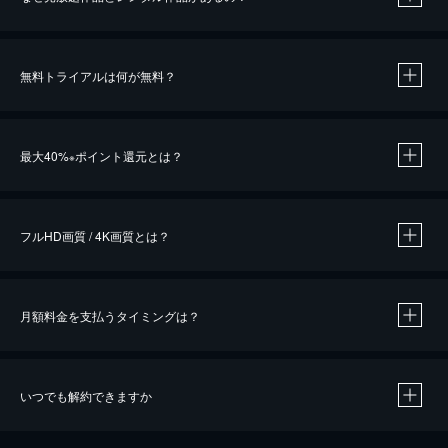
無料トライアルは何が無料？
※
最大40%
ポイント還元とは？
※
※
作品によって必要なポイントが異なります。
フルHD画質 / 4K画質とは？
月額料金を支払うタイミングは？
※
40％ポイント還元の対象は、クレジットカード決済による作品の購入 / レンタルです。
※
iOSアプリのUコイン決済による作品の購入 / レンタルは、20％のポイント還元です。
※
還元の対象外となる決済方法や商品があります。くわしくは
こちら
をご確認ください。
いつでも解約できますか