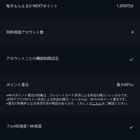
毎⽉もらえるU-NEXTポイント
1,200円分
同時視聴アカウント数
4
アカウントごとの機能制限設定
ポイント還元
最⼤40%
※
※
40％ポイント還元の対象は、クレジットカード決済による作品の購入 / レンタルです。
※
iOSアプリのUコイン決済による作品の購入 / レンタルは、20％のポイント還元です。
※
還元の対象外となる決済方法や商品があります。くわしくは
こちら
をご確認ください。
フルHD画質 / 4K画質