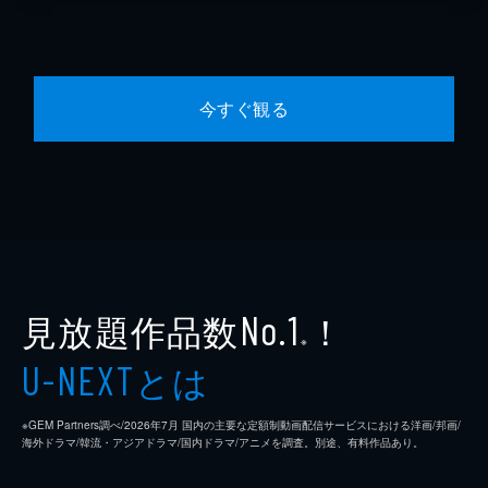
今すぐ観る
見放題作品数
！
No.1
※
とは
U-NEXT
※GEM Partners調べ/2026年7⽉ 国内の主要な定額制動画配信サービスにおける洋画/邦画/
海外ドラマ/韓流・アジアドラマ/国内ドラマ/アニメを調査。別途、有料作品あり。