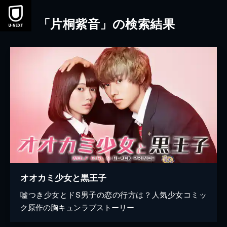
本文へスキップ
「片桐紫音」の検索結果
オオカミ少女と黒王子
嘘つき少女とドS男子の恋の行方は？人気少女コミッ
ク原作の胸キュンラブストーリー