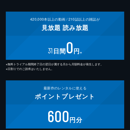
420,000
本以上の動画 /
210
誌以上の雑誌が
見放題
読み放題
0
31
日間
円
※
※無料トライアル期間終了日の翌日が属する月から月額料金が発生します。
※日割りでのご請求はいたしません。
最新作の
レンタルに使える
ポイント
プレゼント
600
円分