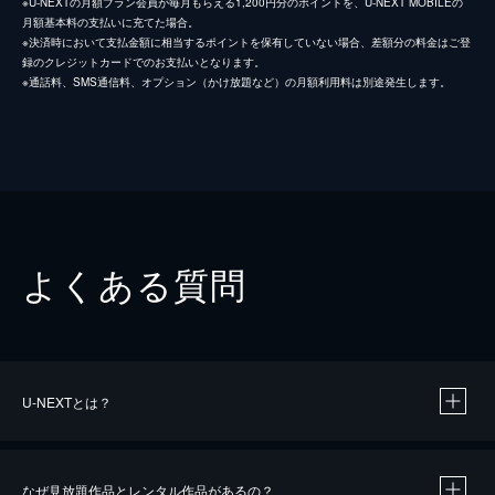
※U-NEXTの月額プラン会員が毎月もらえる1,200円分のポイントを、U-NEXT MOBILEの
月額基本料の支払いに充てた場合。
※決済時において支払金額に相当するポイントを保有していない場合、差額分の料金はご登
録のクレジットカードでのお支払いとなります。
※通話料、SMS通信料、オプション（かけ放題など）の月額利用料は別途発生します。
よくある質問
U-NEXTとは？
なぜ見放題作品とレンタル作品があるの？