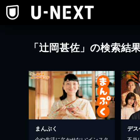
本文へスキップ
「辻岡甚佐」の検索結
まんぷく
デス
今や生活に欠かせない“インスタ
不当