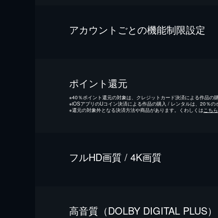
アカウントごとの機能制限設定
ポイント還元
※
40％ポイント還元の対象は、クレジットカード決済による作品の購入
※
iOSアプリのUコイン決済による作品の購入 / レンタルは、20％
※
還元の対象外となる決済方法や商品があります。くわしくは
こちら
フルHD画質 / 4K画質
⾼⾳質（DOLBY DIGITAL PLUS）