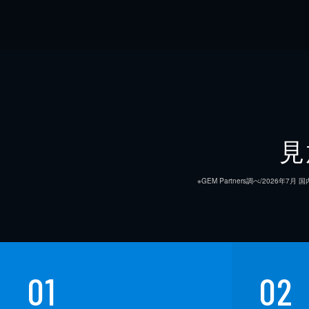
見
※GEM Partners調べ/20
01
02