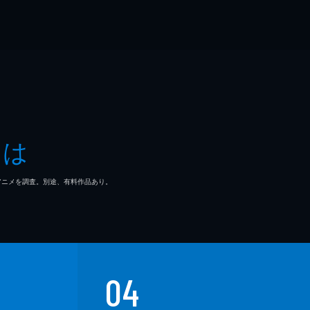
とは
マ/アニメを調査。別途、有料作品あり。
04