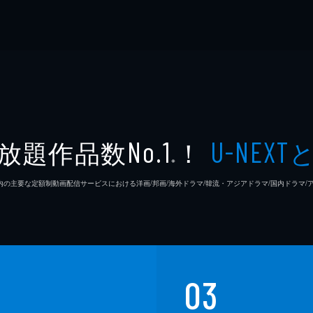
放題作品数
！
No.1
U-NEXT
※
26年7⽉ 国内の主要な定額制動画配信サービスにおける洋画/邦画/海外ドラマ/韓流・アジアドラマ/国内ドラ
03