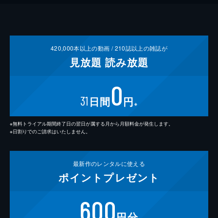
420,000
本以上の動画 /
210
誌以上の雑誌が
見放題
読み放題
0
31
日間
円
※
※無料トライアル期間終了日の翌日が属する月から月額料金が発生します。
※日割りでのご請求はいたしません。
最新作の
レンタルに使える
ポイント
プレゼント
600
円分