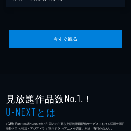
今すぐ観る
見放題作品数
！
No.1
※
とは
U-NEXT
※GEM Partners調べ/2026年7⽉ 国内の主要な定額制動画配信サービスにおける洋画/邦画/
海外ドラマ/韓流・アジアドラマ/国内ドラマ/アニメを調査。別途、有料作品あり。