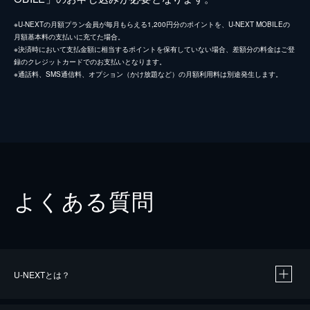
※U-NEXTの月額プラン会員が毎月もらえる1,200円分のポイントを、U-NEXT MOBILEの
月額基本料の支払いに充てた場合。
※決済時において支払金額に相当するポイントを保有していない場合、差額分の料金はご登
録のクレジットカードでのお支払いとなります。
※通話料、SMS通信料、オプション（かけ放題など）の月額利用料は別途発生します。
よくある質問
U-NEXTとは？