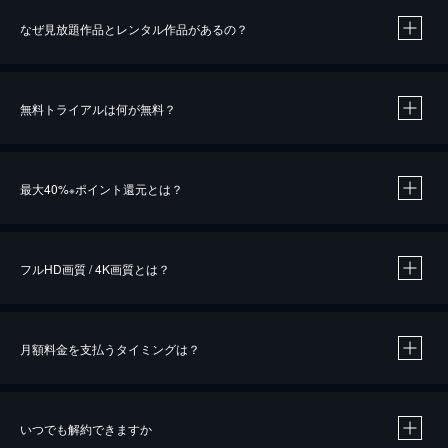
なぜ見放題作品とレンタル作品があるの？
無料トライアルは何が無料？
※
最大40%
ポイント還元とは？
※
※
作品によって必要なポイントが異なります。
フルHD画質 / 4K画質とは？
月額料金を支払うタイミングは？
※
40％ポイント還元の対象は、クレジットカード決済による作品の購入 / レンタルです。
※
iOSアプリのUコイン決済による作品の購入 / レンタルは、20％のポイント還元です。
※
還元の対象外となる決済方法や商品があります。くわしくは
こちら
をご確認ください。
いつでも解約できますか