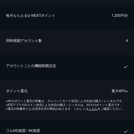
毎⽉もらえるU-NEXTポイント
1,200円分
同時視聴アカウント数
4
アカウントごとの機能制限設定
ポイント還元
最⼤40%
※
※
40％ポイント還元の対象は、クレジットカード決済による作品の購入 / レンタルです。
※
iOSアプリのUコイン決済による作品の購入 / レンタルは、20％のポイント還元です。
※
還元の対象外となる決済方法や商品があります。くわしくは
こちら
をご確認ください。
フルHD画質 / 4K画質