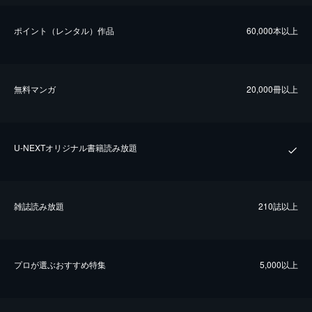
ポイント（レンタル）作品
60,000本以上
無料マンガ
20,000冊以上
U-NEXTオリジナル書籍読み放題
雑誌読み放題
210誌以上
プロが選ぶおすすめ特集
5,000以上