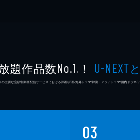
放題作品数
！
No.1
U-NEXT
※
26年7⽉ 国内の主要な定額制動画配信サービスにおける洋画/邦画/海外ドラマ/韓流・アジアドラマ/国内ドラ
03