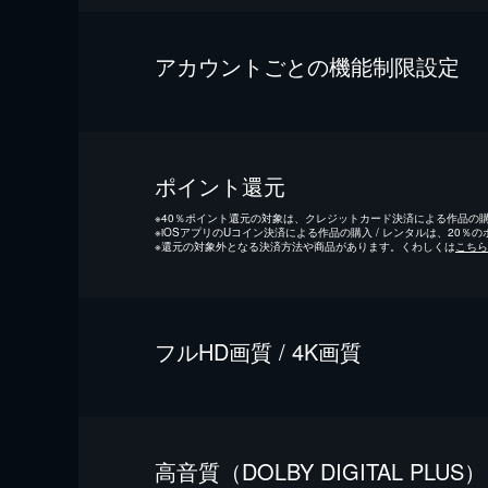
アカウントごとの機能制限設定
ポイント還元
※
40％ポイント還元の対象は、クレジットカード決済による作品の購入
※
iOSアプリのUコイン決済による作品の購入 / レンタルは、20％
※
還元の対象外となる決済方法や商品があります。くわしくは
こちら
フルHD画質 / 4K画質
⾼⾳質（DOLBY DIGITAL PLUS）