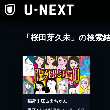
本文へスキップ
「桜田芽久未」の検索
臨死!! 江古田ちゃん
東京という砂漠をたくましく生