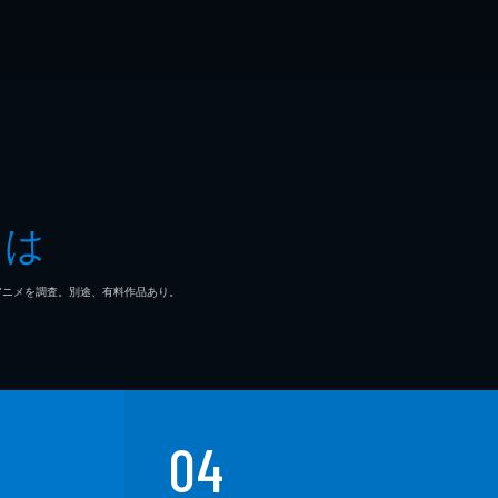
とは
マ/アニメを調査。別途、有料作品あり。
04