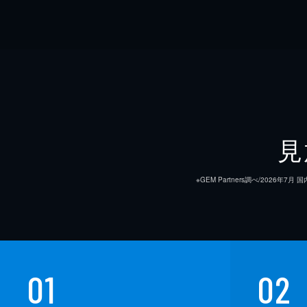
見
※GEM Partners調べ/20
01
02