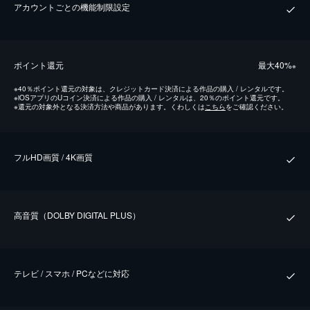
アカウントごとの機能制限設定
ポイント還元
最⼤40%
※
※
40％ポイント還元の対象は、クレジットカード決済による作品の購入 / レンタルです。
※
iOSアプリのUコイン決済による作品の購入 / レンタルは、20％のポイント還元です。
※
還元の対象外となる決済方法や商品があります。くわしくは
こちら
をご確認ください。
フルHD画質 / 4K画質
⾼⾳質（DOLBY DIGITAL PLUS）
テレビ / スマホ / PCなどに対応