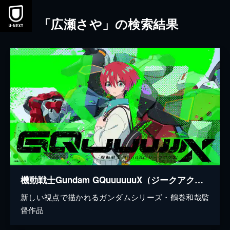
本文へスキップ
「広瀬さや」の検索結果
機動戦士Gundam GQuuuuuuX（ジークアクス）
新しい視点で描かれるガンダムシリーズ・鶴巻和哉監
督作品