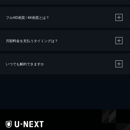
※
作品によって必要なポイントが異なります。
フルHD画質 / 4K画質とは？
月額料金を支払うタイミングは？
※
40％ポイント還元の対象は、クレジットカード決済による作品の購入 / レンタルです。
※
iOSアプリのUコイン決済による作品の購入 / レンタルは、20％のポイント還元です。
※
還元の対象外となる決済方法や商品があります。くわしくは
こちら
をご確認ください。
いつでも解約できますか
こちら