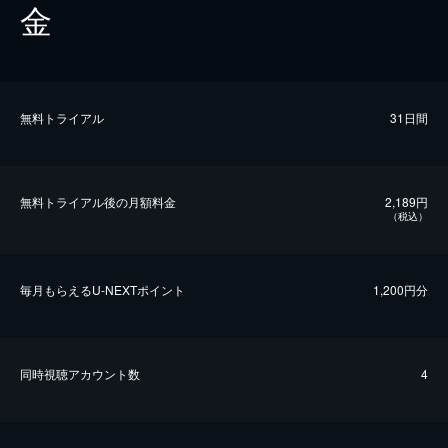
金
無料トライアル
31日間
無料トライアル後の⽉額料金
2,189円
（税込）
毎⽉もらえるU-NEXTポイント
1,200円分
同時視聴アカウント数
4