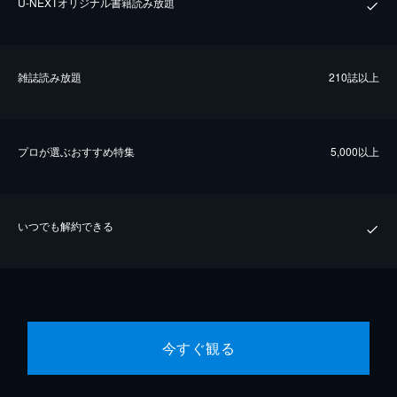
U-NEXTオリジナル書籍読み放題
雑誌読み放題
210誌以上
プロが選ぶおすすめ特集
5,000以上
いつでも解約できる
今すぐ観る