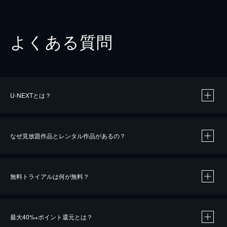
よくある質問
U-NEXTとは？
なぜ見放題作品とレンタル作品があるの？
無料トライアルは何が無料？
※
最大40%
ポイント還元とは？
※