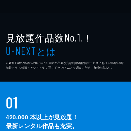
見放題作品数
！
No.1
※
とは
U-NEXT
※GEM Partners調べ/2026年7⽉ 国内の主要な定額制動画配信サービスにおける洋画/邦画/
海外ドラマ/韓流・アジアドラマ/国内ドラマ/アニメを調査。別途、有料作品あり。
01
420,000
本以上が見放題！
最新レンタル作品も充実。