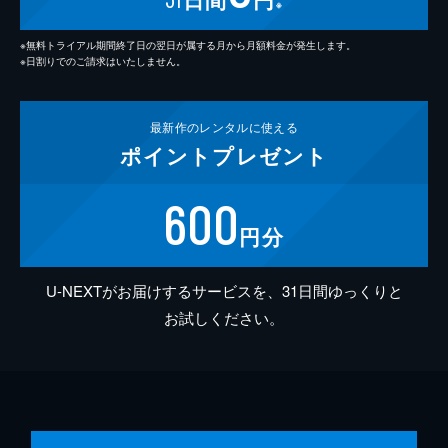
※
※無料トライアル期間終了日の翌日が属する月から月額料金が発生します。
※日割りでのご請求はいたしません。
最新作の
レンタルに使える
ポイント
プレゼント
600
円分
U-NEXTがお届けするサービスを、31日間ゆっくりと
お試しください。