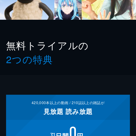
無料トライアルの
2つの特典
420,000
本以上の動画 /
210
誌以上の雑誌が
見放題
読み放題
0
31
日間
円