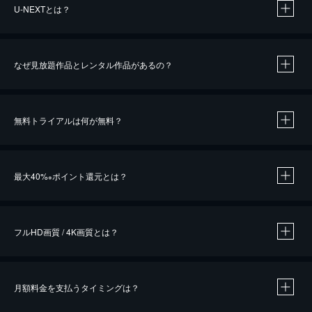
U-NEXTとは？
なぜ見放題作品とレンタル作品があるの？
無料トライアルは何が無料？
※
最大40%
ポイント還元とは？
※
※
作品によって必要なポイントが異なります。
フルHD画質 / 4K画質とは？
月額料金を支払うタイミングは？
※
40％ポイント還元の対象は、クレジットカード決済による作品の購入 / レンタルです。
※
iOSアプリのUコイン決済による作品の購入 / レンタルは、20％のポイント還元です。
※
還元の対象外となる決済方法や商品があります。くわしくは
こちら
をご確認ください。