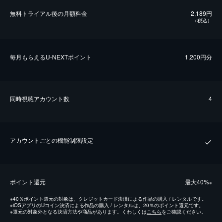
無料トライアル後の⽉額料金
2,189円
（税込）
毎⽉もらえるU-NEXTポイント
1,200円分
同時視聴アカウント数
4
アカウントごとの機能制限設定
ポイント還元
最⼤40%
※
※
40％ポイント還元の対象は、クレジットカード決済による作品の購入 / レンタルです。
※
iOSアプリのUコイン決済による作品の購入 / レンタルは、20％のポイント還元です。
※
還元の対象外となる決済方法や商品があります。くわしくは
こちら
をご確認ください。