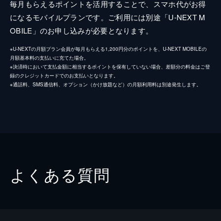
毎月もらえるポイントを活用することで、スマホ代がお得
になるモバイルプランです。ご利用には別途「U-NEXT M
OBILE」のお申し込みが必要となります。
※U-NEXTの月額プラン会員が毎月もらえる1,200円分のポイントを、U-NEXT MOBILEの
月額基本料の支払いに充てた場合。
※決済時において支払金額に相当するポイントを保有していない場合、差額分の料金はご登
録のクレジットカードでのお支払いとなります。
※通話料、SMS通信料、オプション（かけ放題など）の月額利用料は別途発生します。
よくある質問