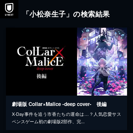
本文へスキップ
「小松奈生子」の検索結果
劇場版 Collar×Malice -deep cover- 後編
X-Day事件を追う市香たちの運命は…？人気恋愛サス
ペンスゲーム初の劇場版2部作、完...