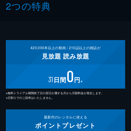
2つの特典
420,000
本以上の動画 /
210
誌以上の雑誌が
見放題
読み放題
0
31
日間
円
※
※無料トライアル期間終了日の翌日が属する月から月額料金が発生します。
※日割りでのご請求はいたしません。
最新作の
レンタルに使える
ポイント
プレゼント