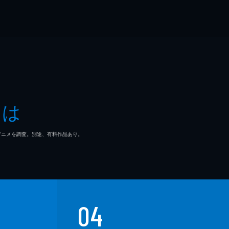
とは
マ/アニメを調査。別途、有料作品あり。
04