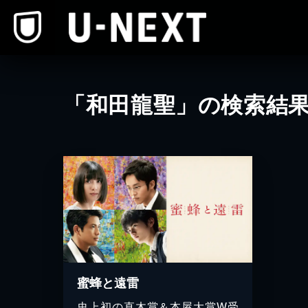
本文へスキップ
「和田龍聖」の検索結
蜜蜂と遠雷
史上初の直木賞＆本屋大賞W受