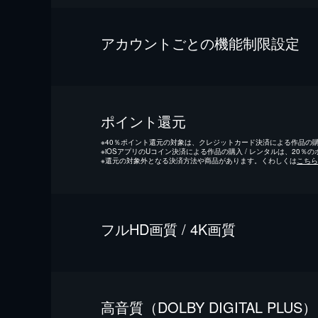
アカウントごとの機能制限設定
ポイント還元
※
40％ポイント還元の対象は、クレジットカード決済による作品の購入
※
iOSアプリのUコイン決済による作品の購入 / レンタルは、20％
※
還元の対象外となる決済方法や商品があります。くわしくは
こちら
フルHD画質 / 4K画質
⾼⾳質（DOLBY DIGITAL PLUS）