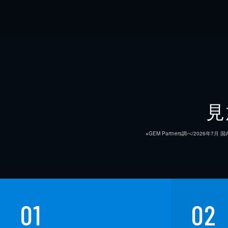
見
※GEM Partners調べ/20
01
02