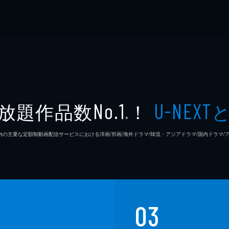
放題作品数
！
No.1
U-NEXT
※
26年7⽉ 国内の主要な定額制動画配信サービスにおける洋画/邦画/海外ドラマ/韓流・アジアドラマ/国内ドラ
03